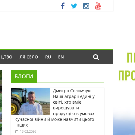
ИЦТВО
ЛЯ СЕЛО
RU
EN
БЛОГИ
Дмитро Соломчук:
Наші аграрії єдині у
світі, хто вміє
вирощувати
продукцію в умовах
сучасної війни й може навчити цього
інших
13.02.2026