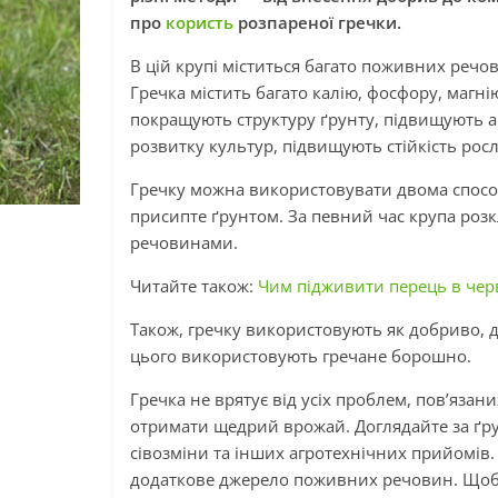
про
користь
розпареної гречки.
В цій крупі міститься багато поживних речо
Гречка містить багато калію, фосфору, магнію
покращують структуру ґрунту, підвищують ак
розвитку культур, підвищують стійкість рос
Гречку можна використовувати двома способам
присипте ґрунтом. За певний час крупа роз
речовинами.
Читайте також:
Чим підживити перець в чер
Також, гречку використовують як добриво, д
цього використовують гречане борошно.
Гречка не врятує від усіх проблем, пов’язан
отримати щедрий врожай. Доглядайте за ґр
сівозміни та інших агротехнічних прийомів
додаткове джерело поживних речовин. Щоб