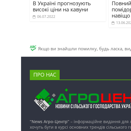
В Україні прогнозують
Повний
високі ціни на кавуни
помідор
навіщо
06.07.2022
13.06.20
Якщо ви знайшли помилку, будь ласка, вид
ПРО НАС
“News Агро-Центр”
– інформаційне видання для 
хочуть бути в курсі основних трендів сільського 