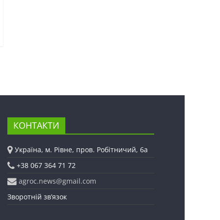
КОНТАКТИ
Україна, м. Рівне, пров. Робітничий, 6а
+38 067 364 71 72
agroc.news@gmail.com
Зворотній зв’язок