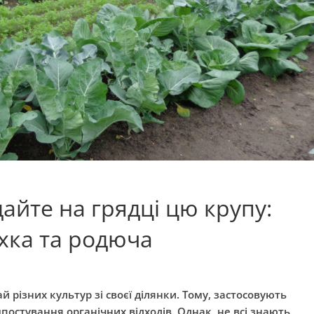
дайте на грядці цю крупу:
ухка та родюча
 різних культур зі своєї ділянки. Тому, застосовують
постування органічних відходів. Однак, не всі знають