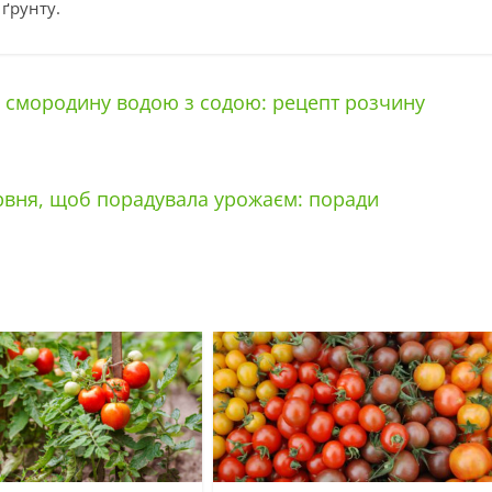
ґрунту.
 смородину водою з содою: рецепт розчину
рвня, щоб порадувала урожаєм: поради