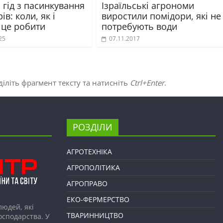
 гід з пасинкування
Ізраїльські агрономи
ів: коли, як і
виростили помідори, які не
 це робити
потребують води
25
07.11.2017
іліть фрагмент тексту та натисніть
Ctrl+Enter
.
РОЗДІЛИ
АГРОТЕХНІКА
АГРОПОЛІТИКА
АГРОПРАВО
ЕКО-ФЕРМЕРСТВО
людей, які
ТВАРИННИЦТВО
господарства. У