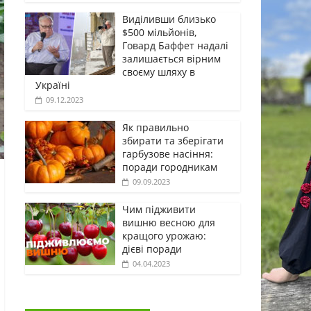
Виділивши близько
$500 мільйонів,
Говард Баффет надалі
залишається вірним
своєму шляху в
Україні
09.12.2023
Як правильно
збирати та зберігати
гарбузове насіння:
поради городникам
09.09.2023
Чим підживити
вишню весною для
кращого урожаю:
дієві поради
04.04.2023