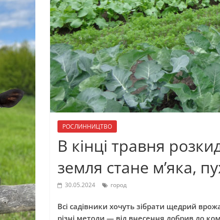
РОСЛИННИЦТВО
В кінці травня розки
земля стане м’яка, п
30.05.2024
город
Всі садівники хочуть зібрати щедрий врожай
різні методи — від внесення добрив до ком