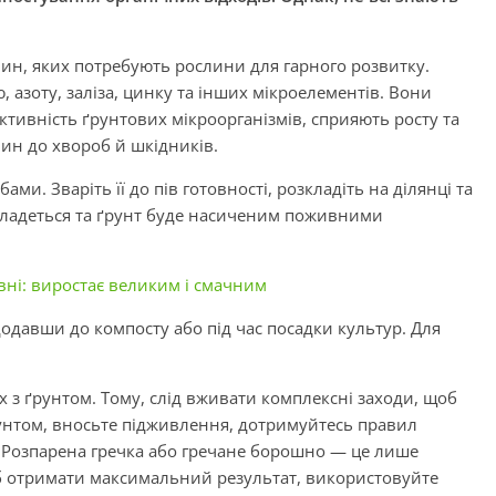
вин, яких потребують рослини для гарного розвитку.
, азоту, заліза, цинку та інших мікроелементів. Вони
тивність ґрунтових мікроорганізмів, сприяють росту та
лин до хвороб й шкідників.
и. Зваріть її до пів готовності, розкладіть на ділянці та
кладеться та ґрунт буде насиченим поживними
вні: виростає великим і смачним
одавши до компосту або під час посадки культур. Для
их з ґрунтом. Тому, слід вживати комплексні заходи, щоб
унтом, вносьте підживлення, дотримуйтесь правил
. Розпарена гречка або гречане борошно — це лише
 отримати максимальний результат, використовуйте