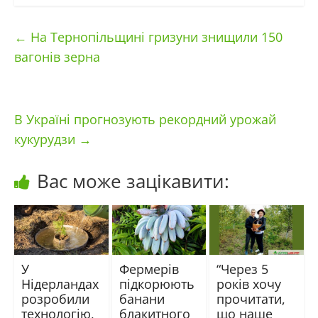
←
На Тернопільщині гризуни знищили 150
вагонів зерна
В Україні прогнозують рекордний урожай
кукурудзи
→
Вас може зацікавити:
У
Фермерів
“Через 5
Нідерландах
підкорюють
років хочу
розробили
банани
прочитати,
технологію,
блакитного
що наше