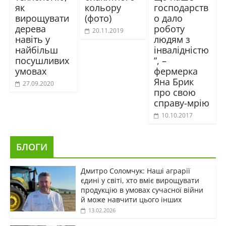
як
кольору
господарств
вирощувати
(фото)
о дало
дерева
роботу
20.11.2019
навіть у
людям з
найбільш
інвалідністю
посушливих
”, –
умовах
фермерка
Яна Брик
27.09.2020
про свою
справу-мрію
10.10.2017
БЛОГИ
Дмитро Соломчук: Наші аграрії
єдині у світі, хто вміє вирощувати
продукцію в умовах сучасної війни
й може навчити цього інших
13.02.2026