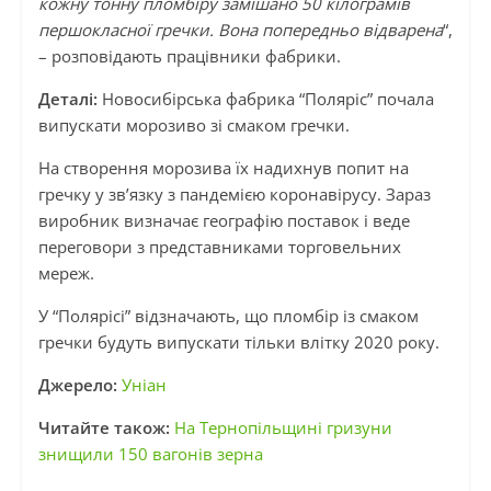
кожну тонну пломбіру замішано 50 кілограмів
першокласної гречки. Вона попередньо відварена
“,
– розповідають працівники фабрики.
Деталі:
Новосибірська фабрика “Поляріс” почала
випускати морозиво зі смаком гречки.
На створення морозива їх надихнув попит на
гречку у зв’язку з пандемією коронавірусу. Зараз
виробник визначає географію поставок і веде
переговори з представниками торговельних
мереж.
У “Полярісі” відзначають, що пломбір із смаком
гречки будуть випускати тільки влітку 2020 року.
Джерело:
Уніан
Читайте також:
На Тернопільщині гризуни
знищили 150 вагонів зерна