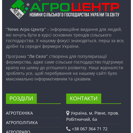
“News Агро-Центр”
– інформаційне видання для людей,
які хочуть бути в курсі основних трендів сільського
господарства. У нашому фокусі знаходяться, перш за все,
дрібні та середні фермери України.
Програма
“Ля Село”
створена для популяризації
фермерства, адже саме сільське господарство підтримує
країну на шляху до успішного розвитку. Наші журналісти
зроблять усе, щоб перебування на нашому сайті було
максимально інформативним та цікавим.
РОЗДІЛИ
КОНТАКТИ
АГРОТЕХНІКА
Україна, м. Рівне, пров.
Робітничий, 6а
АГРОПОЛІТИКА
+38 067 364 71 72
АГРОПРАВО