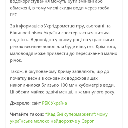
водокористування можуть бути змінені або
обмежені, в тому числі скиди води через греблі
ГЕС.
За інформацією Укргідрометцентру, сьогодні на
більшості річок України спостерігається низька
водність. Відповідно у цьому році на українських
річках весняне водопілля буде відсутнє. Крім того,
маловоддя може призвести до пересихання малих
річок.
Також, в окупованому Криму заявляють, що до
початку весни в основних водосховищах
накопичилося близько 100 млн кубометрів води.
Ці обсяги майже вдвічі менші, ніж минулого року.
Джерело:
сайт
РБК Україна
Читайте також:
“Жадібні супермаркети”: чому
українське молоко найдорожче у Європ