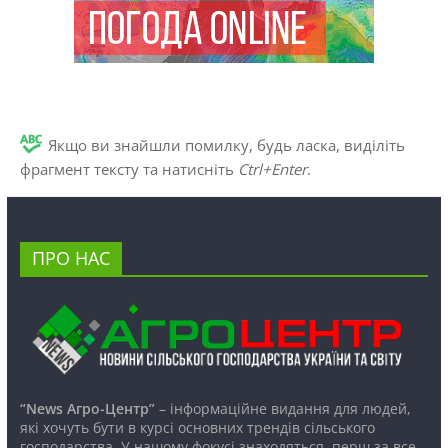
Якщо ви знайшли помилку, будь ласка, виділіть
фрагмент тексту та натисніть
Ctrl+Enter
.
ПРО НАС
“News Агро-Центр”
– інформаційне видання для людей,
які хочуть бути в курсі основних трендів сільського
господарства. У нашому фокусі знаходяться, перш за все,