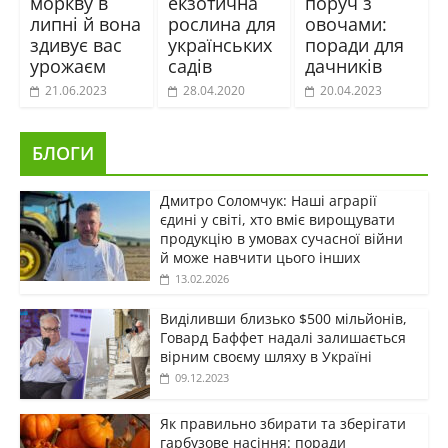
моркву в
екзотична
поруч з
липні й вона
рослина для
овочами:
здивує вас
українських
поради для
урожаєм
садів
дачників
21.06.2023
28.04.2020
20.04.2023
БЛОГИ
Дмитро Соломчук: Наші аграрії
єдині у світі, хто вміє вирощувати
продукцію в умовах сучасної війни
й може навчити цього інших
13.02.2026
Виділивши близько $500 мільйонів,
Говард Баффет надалі залишається
вірним своєму шляху в Україні
09.12.2023
Як правильно збирати та зберігати
гарбузове насіння: поради