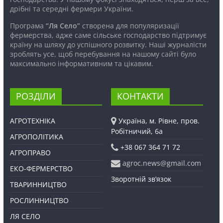
дрібні та середні фермери України.
Програма
“Ля Село”
створена для популяризації
фермерства, адже саме сільське господарство підтримує
країну на шляху до успішного розвитку. Наші журналісти
зроблять усе, щоб перебування на нашому сайті було
максимально інформативним та цікавим.
РОЗДІЛИ
КОНТАКТИ
АГРОТЕХНІКА
Україна, м. Рівне, пров.
Робітничий, 6а
АГРОПОЛІТИКА
+38 067 364 71 72
АГРОПРАВО
agroc.news@gmail.com
ЕКО-ФЕРМЕРСТВО
Зворотній зв’язок
ТВАРИННИЦТВО
РОСЛИННИЦТВО
ЛЯ СЕЛО