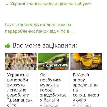
←
Україні значно зросли ціни на цибулю
Lay’s створює футбольні поля із
перероблених пачок від чіпсів
→
Вас може зацікавити:
Українські
Як
В Україні
винороби
позбутися
знову
зможуть
мурах на
зросли ціни
легально
городі:
на
виробляти
знадоблятьс
соняшников
“шампанськ
я банани
у олію
е” та
25.07.2023
17.07.2021