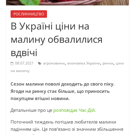
РОСЛИННИЦТВО
В Україні ціни на
малину обвалилися
вдвічі
,
,
,
08.07.2021
агроновини
економіка України
ринок
ціни
на малину
Сезон малини поволі доходить до свого піку.
Ягоди на ринку стає більше, що приносить
покупцям втішні новини.
Детальніше про це
розповідає Час-Дій.
Поточний тиждень потішив любителів малини
падінням цін. Це пов’язано зі значним збільшення