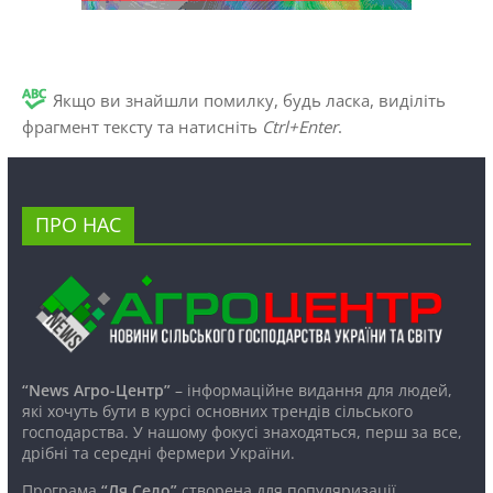
Якщо ви знайшли помилку, будь ласка, виділіть
фрагмент тексту та натисніть
Ctrl+Enter
.
ПРО НАС
“News Агро-Центр”
– інформаційне видання для людей,
які хочуть бути в курсі основних трендів сільського
господарства. У нашому фокусі знаходяться, перш за все,
дрібні та середні фермери України.
Програма
“Ля Село”
створена для популяризації