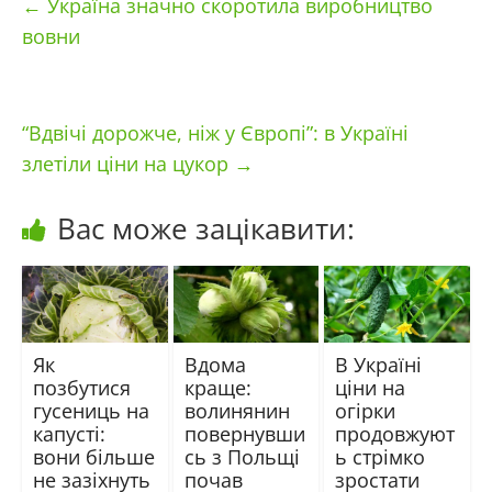
←
Україна значно скоротила виробництво
вовни
“Вдвічі дорожче, ніж у Європі”: в Україні
злетіли ціни на цукор
→
Вас може зацікавити:
Як
Вдома
В Україні
позбутися
краще:
ціни на
гусениць на
волинянин
огірки
капусті:
повернувши
продовжуют
вони більше
сь з Польщі
ь стрімко
не зазіхнуть
почав
зростати