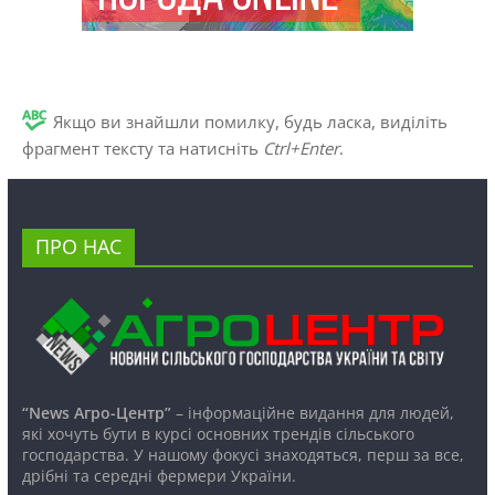
Якщо ви знайшли помилку, будь ласка, виділіть
фрагмент тексту та натисніть
Ctrl+Enter
.
ПРО НАС
“News Агро-Центр”
– інформаційне видання для людей,
які хочуть бути в курсі основних трендів сільського
господарства. У нашому фокусі знаходяться, перш за все,
дрібні та середні фермери України.