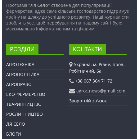
Програма
“Ля Село”
створена для популяризації
фермерства, адже саме сільське господарство підтримує
країну на шляху до успішного розвитку. Наші журналісти
зроблять усе, щоб перебування на нашому сайті було
максимально інформативним та цікавим.
РОЗДІЛИ
КОНТАКТИ
АГРОТЕХНІКА
Україна, м. Рівне, пров.
Робітничий, 6а
АГРОПОЛІТИКА
+38 067 364 71 72
АГРОПРАВО
agroc.news@gmail.com
ЕКО-ФЕРМЕРСТВО
Зворотній зв’язок
ТВАРИННИЦТВО
РОСЛИННИЦТВО
ЛЯ СЕЛО
БЛОГИ