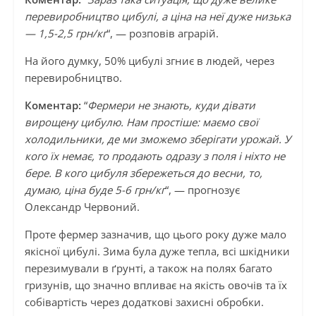
перевиробництво цибулі, а ціна на неї дуже низька
— 1,5-2,5 грн/кг
“, — розповів аграрій.
На його думку, 50% цибулі згниє в людей, через
перевиробництво.
Коментар:
“
Фермери не знають, куди дівати
вирощену цибулю. Нам простіше: маємо свої
холодильники, де ми зможемо зберігати урожай. У
кого їх немає, то продають одразу з поля і ніхто не
бере. В кого цибуля збережеться до весни, то,
думаю, ціна буде 5-6 грн/кг
“, — прогнозує
Олександр Червоний.
Проте фермер зазначив, що цього року дуже мало
якісної цибулі. Зима була дуже тепла, всі шкідники
перезимували в ґрунті, а також на полях багато
гризунів, що значно впливає на якість овочів та їх
собівартість через додаткові захисні обробки.