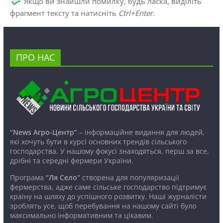
Якщо ви знайшли помилку, будь ласка, виділіть
фрагмент тексту та натисніть
Ctrl+Enter
.
ПРО НАС
“News Агро-Центр”
– інформаційне видання для людей,
які хочуть бути в курсі основних трендів сільського
господарства. У нашому фокусі знаходяться, перш за все,
дрібні та середні фермери України.
Програма
“Ля Село”
створена для популяризації
фермерства, адже саме сільське господарство підтримує
країну на шляху до успішного розвитку. Наші журналісти
зроблять усе, щоб перебування на нашому сайті було
максимально інформативним та цікавим.