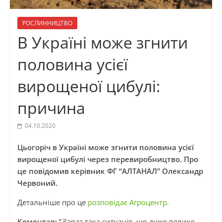
РОСЛИННИЦТВО
В Україні може згнити
половина усієї
вирощеної цибулі:
причина
04.10.2020
Цьогоріч в Україні може згнити половина усієї
вирощеної цибулі через перевиробництво.
Про
це повідомив керівник ФГ “АЛТАНАЛ” Олександр
Червоний.
Детальніше про це
розповідає Агроцентр.
Коментар:
“
Зараз така ситуація, що дуже велике