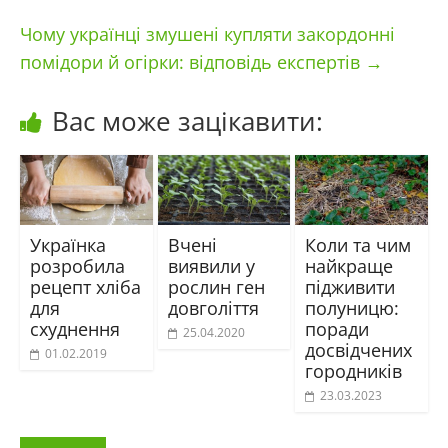
Чому українці змушені купляти закордонні
помідори й огірки: відповідь експертів
→
Вас може зацікавити:
Українка
Вчені
Коли та чим
розробила
виявили у
найкраще
рецепт хліба
рослин ген
підживити
для
довголіття
полуницю:
схуднення
поради
25.04.2020
досвідчених
01.02.2019
городників
23.03.2023