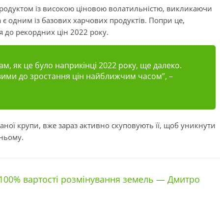
продуктом із високою ціновою волатильністю, викликаючи
 є одним із базових харчових продуктів. Попри це,
 до рекордних цін 2022 року.
ам, як це було наприкінці 2022 року, ще далеко.
вими до зростання цін найближчим часом”, –
чаної крупи, вже зараз активно скуповують її, щоб уникнути
ньому.
100% вартості розмінування земель — Дмитро