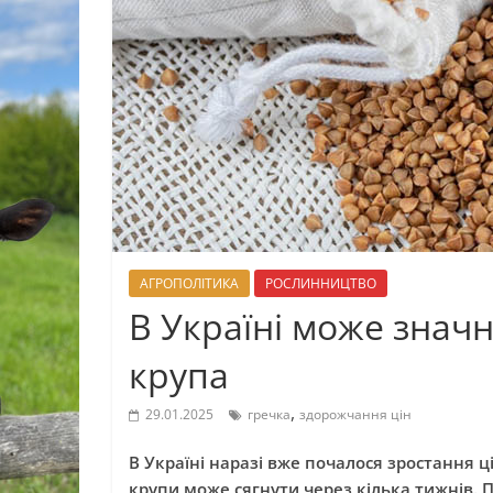
АГРОПОЛІТИКА
РОСЛИННИЦТВО
В Україні може знач
крупа
,
29.01.2025
гречка
здорожчання цін
В Україні наразі вже почалося зростання ц
крупи може сягнути через кілька тижнів. 