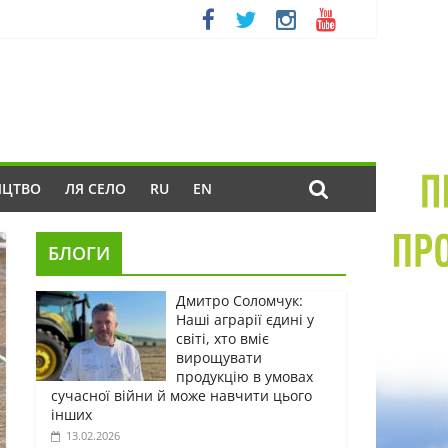
ИЦТВО
ЛЯ СЕЛО
RU
EN
БЛОГИ
Дмитро Соломчук:
Наші аграрії єдині у
світі, хто вміє
вирощувати
продукцію в умовах
сучасної війни й може навчити цього
інших
13.02.2026