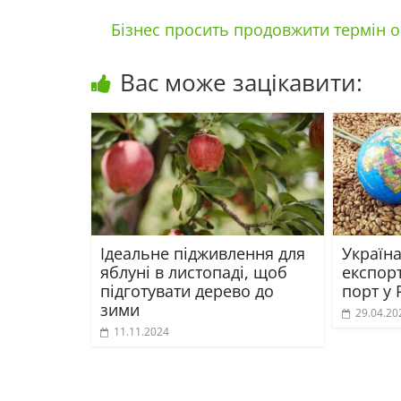
Бізнес просить продовжити термін о
Вас може зацікавити:
Ідеальне підживлення для
Україн
яблуні в листопаді, щоб
експор
підготувати дерево до
порт у 
зими
29.04.20
11.11.2024