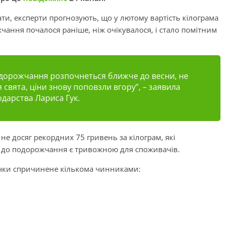
ати, експерти прогнозують, що у лютому вартість кілограма
чання почалося раніше, ніж очікувалося, і стало помітним
одорожчання розпочнеться ближче до весни, не
свята, ціни знову поповзли вгору”, – заявила
одарства Лариса Гук.
 не досяг рекордних 75 гривень за кілограм, які
ія до подорожчання є тривожною для споживачів.
чки спричинене кількома чинниками: