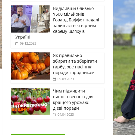
Виділивши близько
$500 мільйонів,
Говард Баффет надалі
залишається вірним
своєму шляху в
Україні
09.12.2023
Як правильно
збирати та зберігати
гарбузове насіння:
поради городникам
09.09.2023
Чим підживити
вишню весною для
кращого урожаю:
дієві поради
04.04.2023