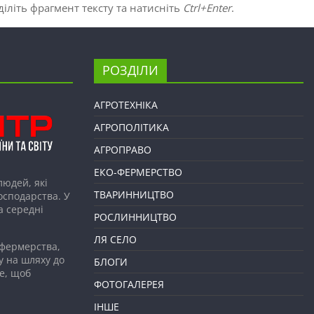
іліть фрагмент тексту та натисніть
Ctrl+Enter
.
РОЗДІЛИ
АГРОТЕХНІКА
АГРОПОЛІТИКА
АГРОПРАВО
ЕКО-ФЕРМЕРСТВО
людей, які
ТВАРИННИЦТВО
господарства. У
а середні
РОСЛИННИЦТВО
ЛЯ СЕЛО
 фермерства,
у на шляху до
БЛОГИ
е, щоб
ФОТОГАЛЕРЕЯ
ІНШЕ