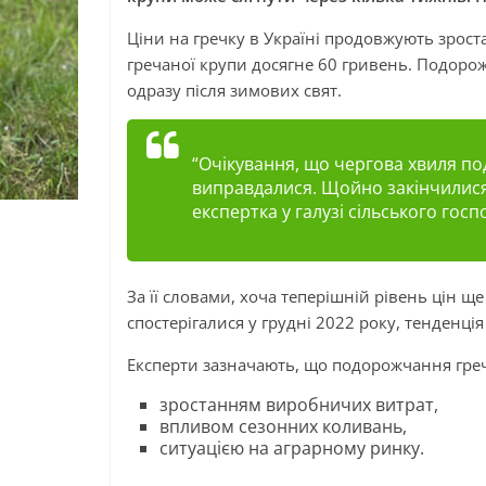
Ціни на гречку в Україні продовжують зрост
гречаної крупи досягне 60 гривень. Подорож
одразу після зимових свят.
“Очікування, що чергова хвиля п
виправдалися. Щойно закінчилися 
експертка у галузі сільського госп
За її словами, хоча теперішній рівень цін ще
спостерігалися у грудні 2022 року, тенденц
Експерти зазначають, що подорожчання гре
зростанням виробничих витрат,
впливом сезонних коливань,
ситуацією на аграрному ринку.