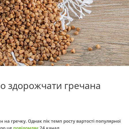
но здорожчати гречана
ін на гречку. Однак пік темп росту вартості популярної
Про це
повідомляє
24 канал.