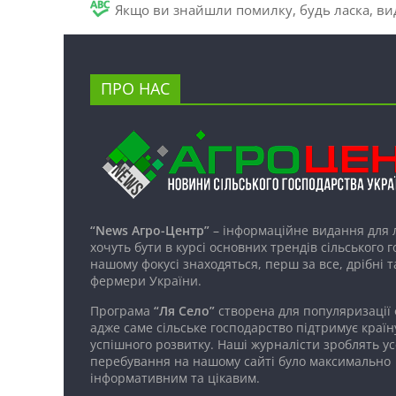
Якщо ви знайшли помилку, будь ласка, вид
ПРО НАС
“News Агро-Центр”
– інформаційне видання для 
хочуть бути в курсі основних трендів сільського 
нашому фокусі знаходяться, перш за все, дрібні т
фермери України.
Програма
“Ля Село”
створена для популяризації
адже саме сільське господарство підтримує країн
успішного розвитку. Наші журналісти зроблять ус
перебування на нашому сайті було максимально
інформативним та цікавим.