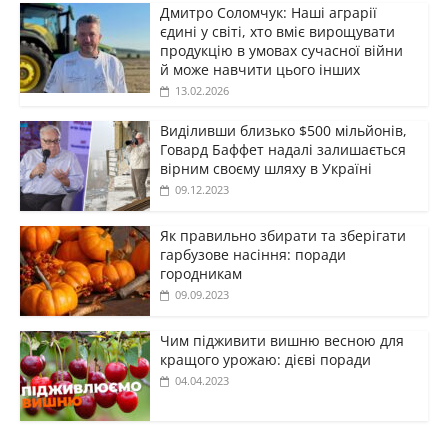
Дмитро Соломчук: Наші аграрії
єдині у світі, хто вміє вирощувати
продукцію в умовах сучасної війни
й може навчити цього інших
13.02.2026
Виділивши близько $500 мільйонів,
Говард Баффет надалі залишається
вірним своєму шляху в Україні
09.12.2023
Як правильно збирати та зберігати
гарбузове насіння: поради
городникам
09.09.2023
Чим підживити вишню весною для
кращого урожаю: дієві поради
04.04.2023