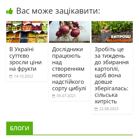
Вас може зацікавити:
В Україні
Дослідники
Зробіть це
суттєво
працюють
за тиждень
зросли ціни
над
до збирання
на фрукти
створенням
картоплі,
нового
щоб вона
14.10.2022
надстійкого
довше
сорту цибулі
зберігалась:
сільська
05.07.2021
хитрість
22.08.2023
БЛОГИ