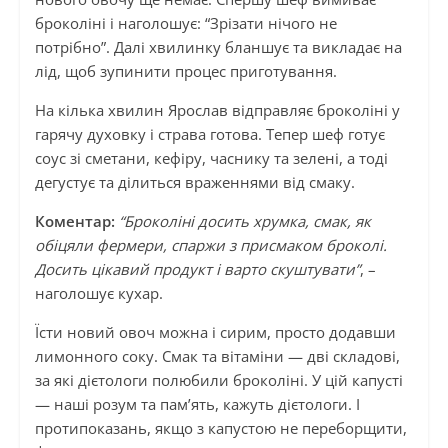
броколіні і наголошує: “Зрізати нічого не
потрібно”. Далі хвилинку бланшує та викладає на
лід, щоб зупинити процес приготування.
На кілька хвилин Ярослав відправляє броколіні у
гарячу духовку і страва готова. Тепер шеф готує
соус зі сметани, кефіру, часнику та зелені, а тоді
дегустує та ділиться враженнями від смаку.
Коментар:
“Броколіні досить хрумка, смак, як
обіцяли фермери, спаржи з присмаком броколі.
Досить цікавий продукт і варто скуштувати”
, –
наголошує кухар.
Їсти новий овоч можна і сирим, просто додавши
лимонного соку. Смак та вітаміни — дві складові,
за які дієтологи полюбили броколіні. У цій капусті
— наші розум та пам’ять, кажуть дієтологи. І
протипоказань, якщо з капустою не переборщити,