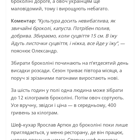
броколіні дороге, а овоч українцям ще
маловідомий, тому і вирощують небагато.
Коментар:
“Культура досить невибаглива, як
звичайні броколі, капуста. Потрібен полив,
добрива. Збираємо, коли суцвіття 15 см. В їжу
йдуть листочки суцвіття, і ніжка, все йде у їжу”,
—
пояснює Олександр.
Збирати броколіні починають на п’ятдесятий день
висадки розсади. Сезон триває півтора місяця, а
поруч зі зрізаними пагонами виростають нові.
За шість годин у полі одна людина може зібрати
до 12 кілограмів броколіні. Потім овоч сортують.
Усе вручну, звідси і ціна — в середньому, 400
гривень за кілограм.
Шеф-кухар Ярослав Артюх до броколіні поки лише
приглядається, у меню ресторану, де він працює,
нового овочу ще немає. Спершу шеф вимиває