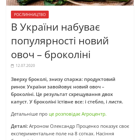
РОСЛИННИЦТВО
В України набуває
популярності новий
овоч – броколіні
12.07.2020
Зверху броколі, знизу спаржа: продуктовий
ринок України завойовує новий овоч –
броколіні. Це результат схрещування двох
капуст. У броколіні їстівне все: і стебло, і листя.
Детальніше про
це розповідає Агроцентр.
Деталі:
Агроном Олександр Проценко показує своє
експериментальне поле на 8 сотках. Насіння