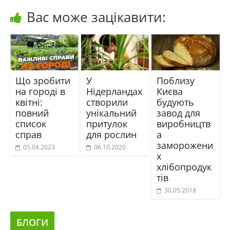
Вас може зацікавити:
Що зробити
У
Поблизу
на городі в
Нідерландах
Києва
квітні:
створили
будують
повний
унікальний
завод для
список
притулок
виробництв
справ
для рослин
а
заморожени
05.04.2023
06.10.2020
х
хлібопродук
тів
30.05.2018
БЛОГИ