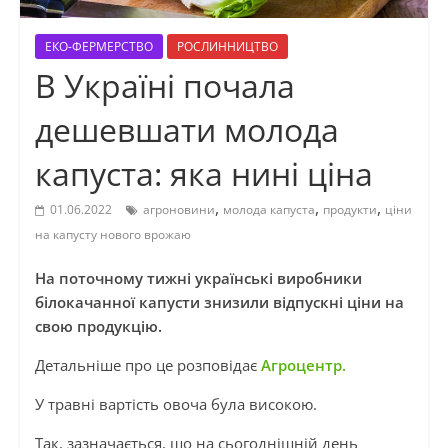
ЕКО-ФЕРМЕРСТВО
РОСЛИННИЦТВО
В Україні почала
дешевшати молода
капуста: яка нині ціна
,
,
,
01.06.2022
агроновини
молода капуста
продукти
ціни
на капусту нового врожаю
На поточному тижні українські виробники
білокачанної капусти знизили відпускні ціни на
свою продукцію.
Детальніше про це розповідає
Агроцентр.
У травні вартість овоча була високою.
Так, зазначається, що на сьогоднішній день