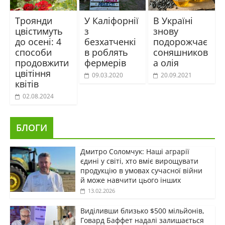
Троянди
У Каліфорнії
В Україні
цвістимуть
з
знову
до осені: 4
безхатченкі
подорожчає
способи
в роблять
соняшников
продовжити
фермерів
а олія
цвітіння
09.03.2020
20.09.2021
квітів
02.08.2024
БЛОГИ
Дмитро Соломчук: Наші аграрії
єдині у світі, хто вміє вирощувати
продукцію в умовах сучасної війни
й може навчити цього інших
13.02.2026
Виділивши близько $500 мільйонів,
Говард Баффет надалі залишається