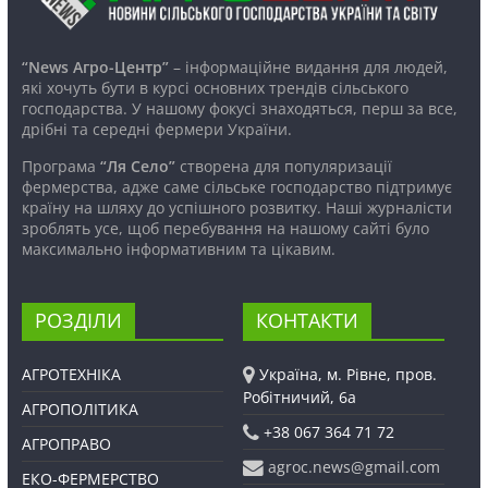
“News Агро-Центр”
– інформаційне видання для людей,
які хочуть бути в курсі основних трендів сільського
господарства. У нашому фокусі знаходяться, перш за все,
дрібні та середні фермери України.
Програма
“Ля Село”
створена для популяризації
фермерства, адже саме сільське господарство підтримує
країну на шляху до успішного розвитку. Наші журналісти
зроблять усе, щоб перебування на нашому сайті було
максимально інформативним та цікавим.
РОЗДІЛИ
КОНТАКТИ
АГРОТЕХНІКА
Україна, м. Рівне, пров.
Робітничий, 6а
АГРОПОЛІТИКА
+38 067 364 71 72
АГРОПРАВО
agroc.news@gmail.com
ЕКО-ФЕРМЕРСТВО