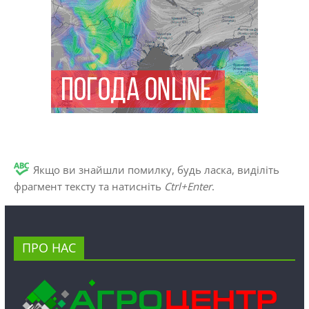
Якщо ви знайшли помилку, будь ласка, виділіть
фрагмент тексту та натисніть
Ctrl+Enter
.
ПРО НАС