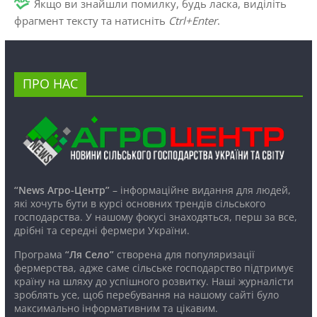
Якщо ви знайшли помилку, будь ласка, виділіть
фрагмент тексту та натисніть
Ctrl+Enter
.
ПРО НАС
“News Агро-Центр”
– інформаційне видання для людей,
які хочуть бути в курсі основних трендів сільського
господарства. У нашому фокусі знаходяться, перш за все,
дрібні та середні фермери України.
Програма
“Ля Село”
створена для популяризації
фермерства, адже саме сільське господарство підтримує
країну на шляху до успішного розвитку. Наші журналісти
зроблять усе, щоб перебування на нашому сайті було
максимально інформативним та цікавим.