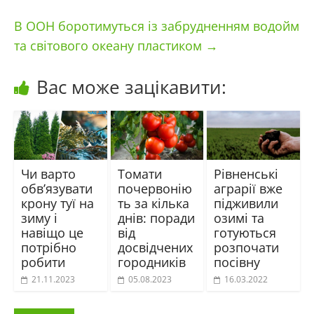
В ООН боротимуться із забрудненням водойм
та світового океану пластиком
→
Вас може зацікавити:
Чи варто
Томати
Рівненські
обв’язувати
почервонію
аграрії вже
крону туї на
ть за кілька
підживили
зиму і
днів: поради
озимі та
навіщо це
від
готуються
потрібно
досвідчених
розпочати
робити
городників
посівну
21.11.2023
05.08.2023
16.03.2022