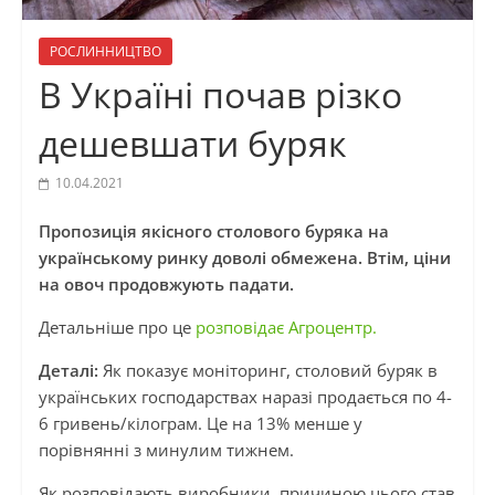
РОСЛИННИЦТВО
В Україні почав різко
дешевшати буряк
10.04.2021
Пропозиція якісного столового буряка на
українському ринку доволі обмежена. Втім, ціни
на овоч продовжують падати.
Детальніше про це
розповідає Агроцентр.
Деталі:
Як показує моніторинг, столовий буряк в
українських господарствах наразі продається по 4-
6 гривень/кілограм. Це на 13% менше у
порівнянні з минулим тижнем.
Як розповідають виробники, причиною цього став