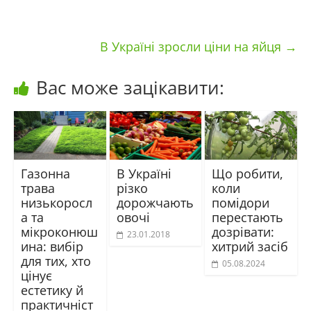
В Україні зросли ціни на яйця
→
Вас може зацікавити:
Газонна
В Україні
Що робити,
трава
різко
коли
низькоросл
дорожчають
помідори
а та
овочі
перестають
мікроконюш
дозрівати:
23.01.2018
ина: вибір
хитрий засіб
для тих, хто
05.08.2024
цінує
естетику й
практичніст