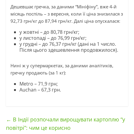
Дешевшає гречка, за даними “Мініфіну”, вже 4-й
місяць поспіль – з вересня, коли її ціна знизилася з
92,73 грн/кг до 87,94 грн/кг. Далі ціна опускалася:
у жовтні – до 80,78 грн/кг;
у листопаді – до 76,99 грн/кг;
у грудні – до 76,37 грн/кг (дані на 1 число.
Після цього здешевлення продовжилося).
Нині ж у супермаркетах, за даними аналітиків,
гречку продають (за 1 кг):
Metro – 71,9 грн;
Auchan – 67,3 грн.
←
В Індії розпочали вирощувати картоплю “у
повітрі”: чим це корисно