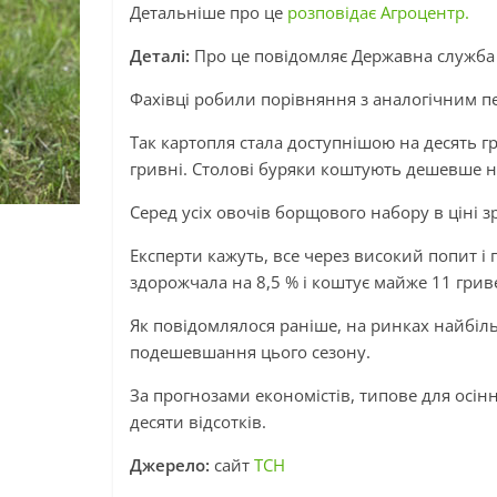
Детальніше про це
розповідає Агроцентр.
Деталі:
Про це повідомляє Державна служба 
Фахівці робили порівняння з аналогічним п
Так картопля стала доступнішою на десять гр
гривні. Столові буряки коштують дешевше н
Серед усіх овочів борщового набору в ціні 
Експерти кажуть, все через високий попит і
здорожчала на 8,5 % і коштує майже 11 гриве
Як повідомлялося раніше, на ринках найбіль
подешевшання цього сезону.
За прогнозами економістів, типове для осін
десяти відсотків.
Джерело:
сайт
ТСН