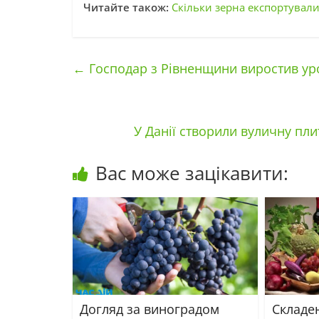
Читайте також:
Скільки зерна експортували 
←
Господар з Рівненщини виростив ур
У Данії створили вуличну пл
Вас може зацікавити:
Догляд за виноградом
Складе