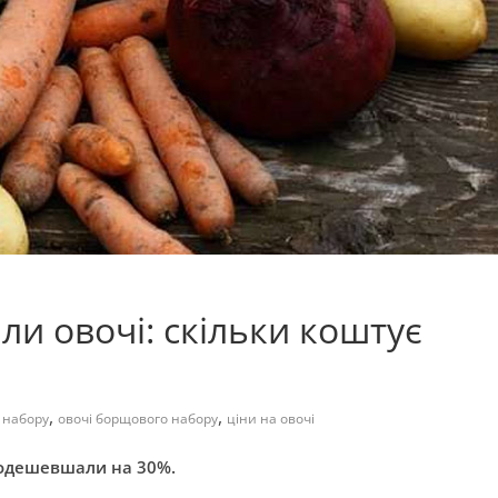
и овочі: скільки коштує
,
,
 набору
овочі борщового набору
ціни на овочі
подешевшали на 30%.