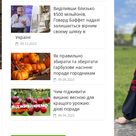
Виділивши близько
$500 мільйонів,
Говард Баффет надалі
залишається вірним
своєму шляху в
Україні
09.12.2023
Як правильно
збирати та зберігати
гарбузове насіння:
поради городникам
09.09.2023
Чим підживити
вишню весною для
кращого урожаю:
дієві поради
04.04.2023