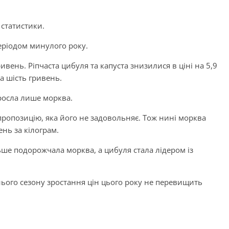
статистики.
еріодом минулого року.
ивень. Ріпчаста цибуля та капуста знизилися в ціні на 5,9
а шість гривень.
зросла лише морква.
 пропозицію, яка його не задовольняє. Тож нині морква
нь за кілограм.
ше подорожчала морква, а цибуля стала лідером із
нього сезону зростання цін цього року не перевищить