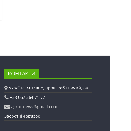
КОНТАКТИ
Україна, м. Рівне, пров. Робітничий, 6а
+38 067 364 71 72
agroc.news@gmail.com
Зворотній зв’язок