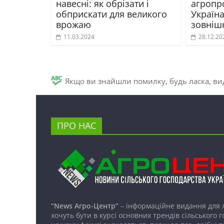
навесні: як обрізати і
агропро
обприскати для великого
Україн
врожаю
зовніш
11.03.2024
28.12.20
Якщо ви знайшли помилку, будь ласка, вид
ПРО НАС
“News Агро-Центр”
– інформаційне видання для 
хочуть бути в курсі основних трендів сільського 