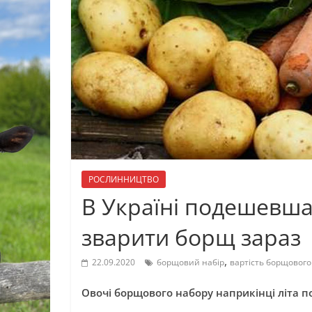
РОСЛИННИЦТВО
В Україні подешевшал
зварити борщ зараз
,
22.09.2020
борщовий набір
вартість борщового
Овочі борщового набору наприкінці літа 