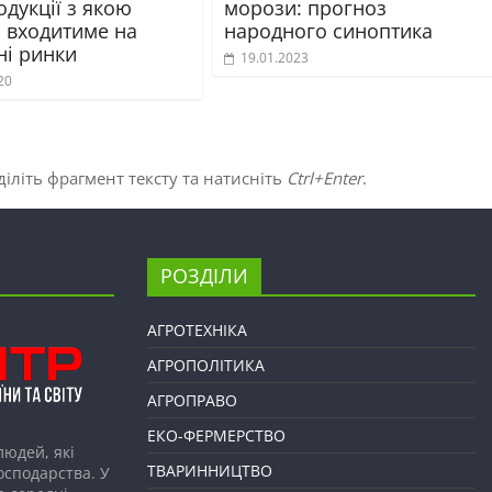
дукції з якою
морози: прогноз
а входитиме на
народного синоптика
ні ринки
19.01.2023
20
іліть фрагмент тексту та натисніть
Ctrl+Enter
.
РОЗДІЛИ
АГРОТЕХНІКА
АГРОПОЛІТИКА
АГРОПРАВО
ЕКО-ФЕРМЕРСТВО
людей, які
ТВАРИННИЦТВО
господарства. У