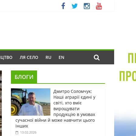
ИЦТВО
ЛЯ СЕЛО
RU
EN
БЛОГИ
Дмитро Соломчук:
Наші аграрії єдині у
світі, хто вміє
вирощувати
продукцію в умовах
сучасної війни й може навчити цього
інших
13.02.2026