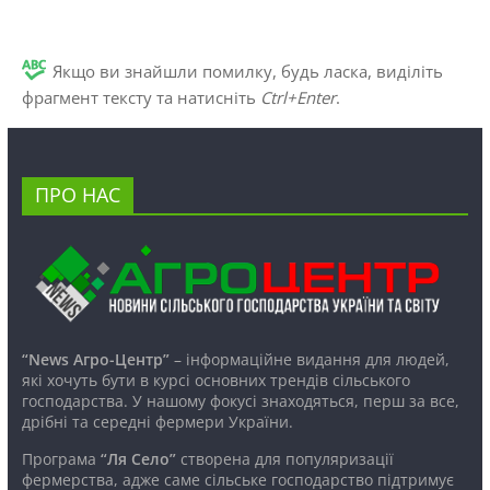
Якщо ви знайшли помилку, будь ласка, виділіть
фрагмент тексту та натисніть
Ctrl+Enter
.
ПРО НАС
“News Агро-Центр”
– інформаційне видання для людей,
які хочуть бути в курсі основних трендів сільського
господарства. У нашому фокусі знаходяться, перш за все,
дрібні та середні фермери України.
Програма
“Ля Село”
створена для популяризації
фермерства, адже саме сільське господарство підтримує