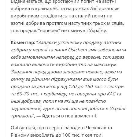
Відзначається, що зростаючий попит на азотні
добрива в країнах ЄС та на ринках Азії дозволяє
виробникам сподіватись на сталий попит на
азотні добрива протягом наступних трьох місяців,
тож продаж “наперед” не оминув і Україну.
Коментар:
“
Завдяки успішному продажу азотних
добрив у червні та липні Ostchem зміг забезпечити
себе замовленнями наперед до вересня, тож зараз
важливо включити виробництво на максимум.
Завдання перед двома заводами немале, адже на
ринку за різними підрахунками вже могло бути
продано за два місяці від 120 до 150 тис. т селітри
та 60-70 тис. т карбаміду, не говорячи про КАС та
інші добрива, попит на які ще не повністю
задоволений, адже осінні польові роботи в Україні
тривають
“, — йдеться в повідомленні.
Очікується, що в серпні заводи в Черкасах та
Рівному вироблять до 100 тис. т селітри,