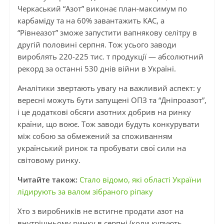
Черкаський “Азот” виконає план-максимум по
карбаміду та на 60% завантажить КАС, а
“Рівнеазот” зможе запустити вапнякову селітру в
другій половині серпня. Тож усього заводи
вироблять 220-225 тис. т продукції — абсолютний
рекорд за останні 530 днів війни в Україні.
Аналітики звертають увагу на важливий аспект: у
вересні можуть бути запущені ОПЗ та “Дніпроазот”,
і це додаткові обсяги азотних добрив на ринку
країни, що воює. Тож заводи будуть конкурувати
між собою за обмежений за споживанням
український ринок та пробувати свої сили на
світовому ринку.
Читайте також:
Стало відомо, які області України
лідирують за валом зібраного ріпаку
Хто з виробників не встигне продати азот на
внутрішньому ринку в серпні (коли купують