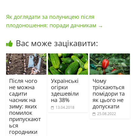
Як доглядати за полуницею після
плодоношення: поради дачникам
→
Вас може зацікавити:
Після чого
Українські
Чому
не можна
огірки
тріскаються
садити
здешевіли
помідори та
часник на
на 38%
як цього не
зиму: яких
допускати
13.04.2018
помилок
25.08.2022
припускают
ься
городники