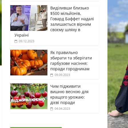
Виділивши близько
$500 мільйонів,
Говард Баффет надалі
залишається вірним
своєму шляху в
Україні
09.12.2023
Як правильно
збирати та зберігати
гарбузове насіння:
поради городникам
09.09.2023
Чим підживити
вишню весною для
кращого урожаю:
дієві поради
04.04.2023