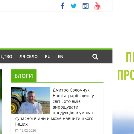
ИЦТВО
ЛЯ СЕЛО
RU
EN
БЛОГИ
Дмитро Соломчук:
Наші аграрії єдині у
світі, хто вміє
вирощувати
продукцію в умовах
сучасної війни й може навчити цього
інших
13.02.2026