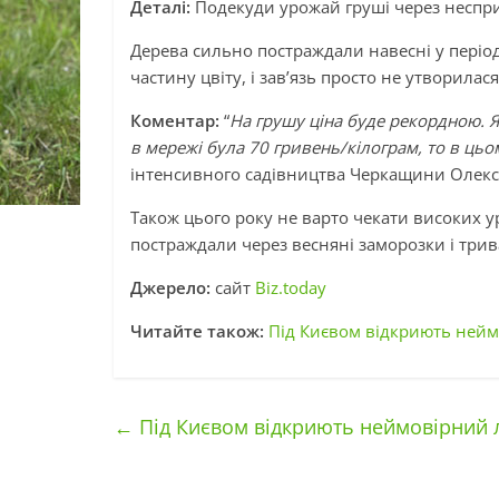
Деталі:
Подекуди урожай груші через неспри
Дерева сильно постраждали навесні у періо
частину цвіту, і зав’язь просто не утворилася
Коментар:
“
На грушу ціна буде рекордною. Я
в мережі була 70 гривень/кілограм, то в ць
інтенсивного садівництва Черкащини Олек
Також цього року не варто чекати високих у
постраждали через весняні заморозки і трив
Джерело:
сайт
Biz.today
Читайте також:
Під Києвом відкриють ней
←
Під Києвом відкриють неймовірний 