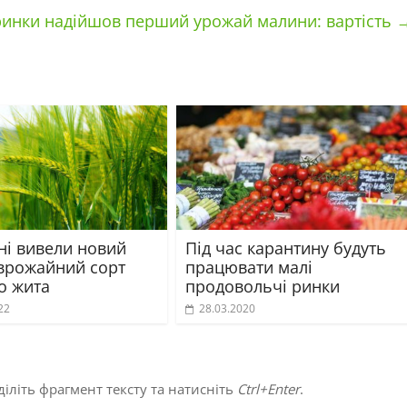
 ринки надійшов перший урожай малини: вартість
ні вивели новий
Під час карантину будуть
врожайний сорт
працювати малі
о жита
продовольчі ринки
22
28.03.2020
іліть фрагмент тексту та натисніть
Ctrl+Enter
.