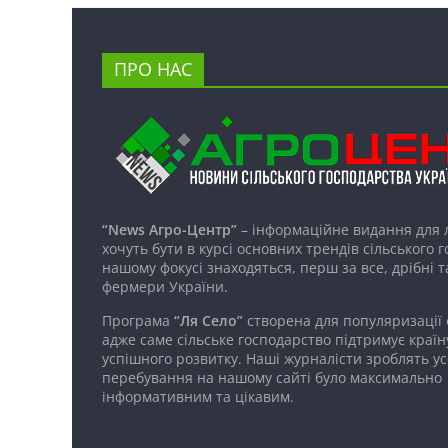
ПРО НАС
“News Агро-Центр”
– інформаційне видання для 
хочуть бути в курсі основних трендів сільського 
нашому фокусі знаходяться, перш за все, дрібні т
фермери України.
Програма
“Ля Село”
створена для популяризації
адже саме сільське господарство підтримує країн
успішного розвитку. Наші журналісти зроблять ус
перебування на нашому сайті було максимально
інформативним та цікавим.