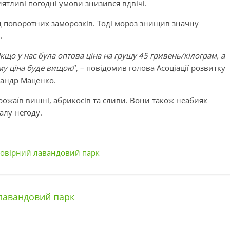
ятливі погодні умови знизився вдвічі.
д поворотних заморозків. Тоді мороз знищив значну
.
кщо у нас була оптова ціна на грушу 45 гривень/кілограм, а
ому ціна буде вищою
“, – повідомив голова Асоціації розвитку
сандр Маценко.
рожаїв вишні, абрикосів та сливи. Вони також неабияк
алу негоду.
мовірний лавандовий парк
лавандовий парк