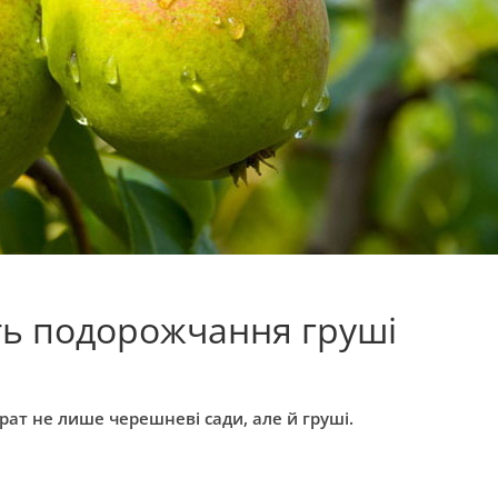
ть подорожчання груші
рат не лише черешневі сади, але й груші.