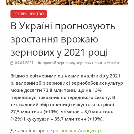
РОСЛИННИЦТВО
В Україні прогнозують
зростання врожаю
зернових у 2021 році
,
,
04.04.2021
врожай зернових
зернові
новини України
Згідно з квітневими оцінками аналітиків у 2021
р. валовий збір зернових і зернобобових культур
може досягти 73,8 млн тонн, що на 13%
перевищує показник попереднього сезону. В
т.ч. валовий збір пшениці очікується на рівні
27,5 млн тонн (+10%), ячменю – 8,0 млн тонн
(+2%) і кукурудзи – 35,7 млн тонн (+19%).
Детальніше про це
розповідає Агроцентр.