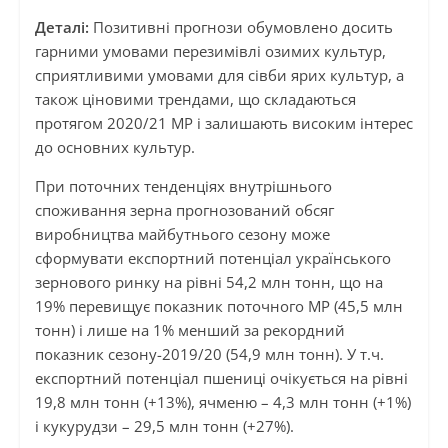
Деталі:
Позитивні прогнози обумовлено досить
гарними умовами перезимівлі озимих культур,
сприятливими умовами для сівби ярих культур, а
також ціновими трендами, що складаються
протягом 2020/21 МР і залишають високим інтерес
до основних культур.
При поточних тенденціях внутрішнього
споживання зерна прогнозований обсяг
виробництва майбутнього сезону може
сформувати експортний потенціал українського
зернового ринку на рівні 54,2 млн тонн, що на
19% перевищує показник поточного МР (45,5 млн
тонн) і лише на 1% менший за рекордний
показник сезону-2019/20 (54,9 млн тонн). У т.ч.
експортний потенціал пшениці очікується на рівні
19,8 млн тонн (+13%), ячменю – 4,3 млн тонн (+1%)
і кукурудзи – 29,5 млн тонн (+27%).