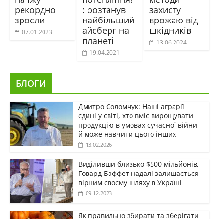
рекордно
: розтанув
захисту
зросли
найбільший
врожаю від
айсберг на
шкідників
07.01.2023
планеті
13.06.2024
19.04.2021
БЛОГИ
Дмитро Соломчук: Наші аграрії
єдині у світі, хто вміє вирощувати
продукцію в умовах сучасної війни
й може навчити цього інших
13.02.2026
Виділивши близько $500 мільйонів,
Говард Баффет надалі залишається
вірним своєму шляху в Україні
09.12.2023
Як правильно збирати та зберігати