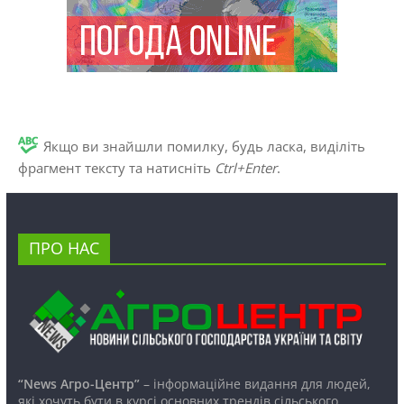
Якщо ви знайшли помилку, будь ласка, виділіть
фрагмент тексту та натисніть
Ctrl+Enter
.
ПРО НАС
“News Агро-Центр”
– інформаційне видання для людей,
які хочуть бути в курсі основних трендів сільського