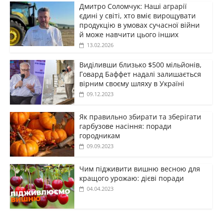
Дмитро Соломчук: Наші аграрії
єдині у світі, хто вміє вирощувати
продукцію в умовах сучасної війни
й може навчити цього інших
13.02.2026
Виділивши близько $500 мільйонів,
Говард Баффет надалі залишається
вірним своєму шляху в Україні
09.12.2023
Як правильно збирати та зберігати
гарбузове насіння: поради
городникам
09.09.2023
Чим підживити вишню весною для
кращого урожаю: дієві поради
04.04.2023