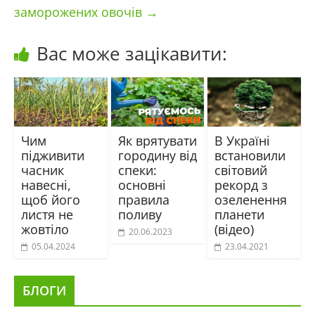
заморожених овочів
→
Вас може зацікавити:
Чим
Як врятувати
В Україні
підживити
городину від
встановили
часник
спеки:
світовий
навесні,
основні
рекорд з
щоб його
правила
озеленення
листя не
поливу
планети
жовтіло
(відео)
20.06.2023
05.04.2024
23.04.2021
БЛОГИ