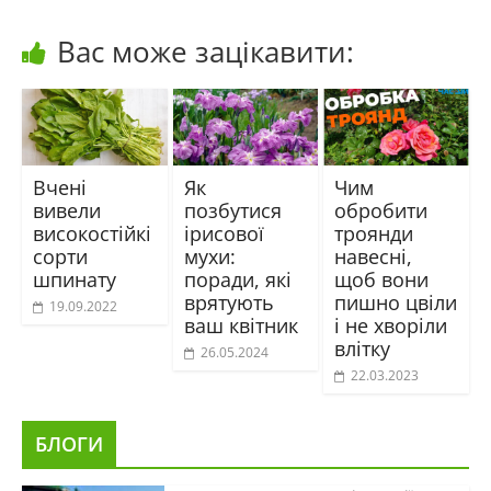
Вас може зацікавити:
Вчені
Як
Чим
вивели
позбутися
обробити
високостійкі
ірисової
троянди
сорти
мухи:
навесні,
шпинату
поради, які
щоб вони
врятують
пишно цвіли
19.09.2022
ваш квітник
і не хворіли
влітку
26.05.2024
22.03.2023
БЛОГИ