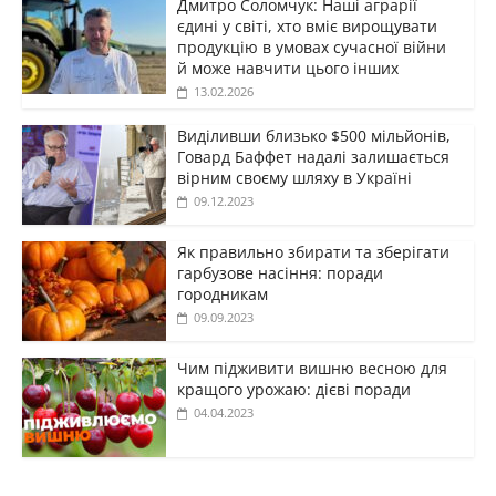
Дмитро Соломчук: Наші аграрії
єдині у світі, хто вміє вирощувати
продукцію в умовах сучасної війни
й може навчити цього інших
13.02.2026
Виділивши близько $500 мільйонів,
Говард Баффет надалі залишається
вірним своєму шляху в Україні
09.12.2023
Як правильно збирати та зберігати
гарбузове насіння: поради
городникам
09.09.2023
Чим підживити вишню весною для
кращого урожаю: дієві поради
04.04.2023