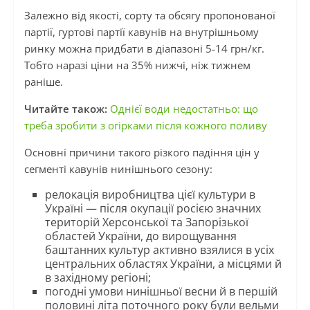
Залежно від якості, сорту та обсягу пропонованої
партії, гуртові партії кавунів на внутрішньому
ринку можна придбати в діапазоні 5-14 грн/кг.
Тобто наразі ціни на 35% нижчі, ніж тижнем
раніше.
Читайте також:
Однієї води недостатньо: що
треба зробити з огірками після кожного поливу
Основні причини такого різкого падіння цін у
сегменті кавунів нинішнього сезону:
релокація виробництва цієї культури в
Україні — після окупації росією значних
територій Херсонської та Запорізької
областей України, до вирощування
баштанних культур активно взялися в усіх
центральних областях України, а місцями й
в західному регіоні;
погодні умови нинішньої весни й в першій
половині літа поточного року були вельми