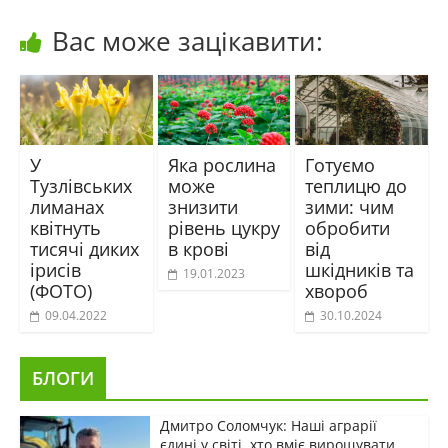
Вас може зацікавити:
У
Яка рослина
Готуємо
Тузлівських
може
теплицю до
лиманах
знизити
зими: чим
квітнуть
рівень цукру
обробити
тисячі диких
в крові
від
ірисів
шкідників та
19.01.2023
(ФОТО)
хвороб
09.04.2022
30.10.2024
БЛОГИ
Дмитро Соломчук: Наші аграрії
єдині у світі, хто вміє вирощувати