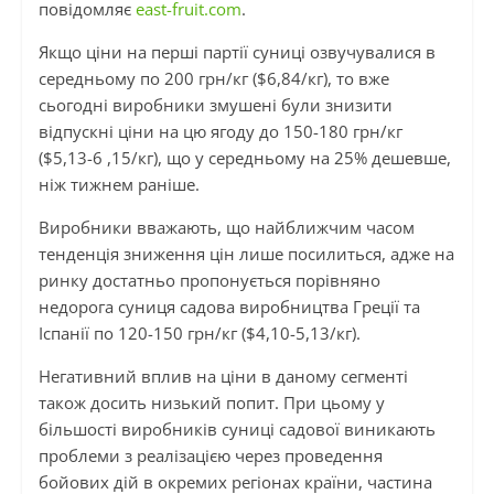
повідомляє
east-fruit.com
.
Якщо ціни на перші партії суниці озвучувалися в
середньому по 200 грн/кг ($6,84/кг), то вже
сьогодні виробники змушені були знизити
відпускні ціни на цю ягоду до 150-180 грн/кг
($5,13-6 ,15/кг), що у середньому на 25% дешевше,
ніж тижнем раніше.
Виробники вважають, що найближчим часом
тенденція зниження цін лише посилиться, адже на
ринку достатньо пропонується порівняно
недорога суниця садова виробництва Греції та
Іспанії по 120-150 грн/кг ($4,10-5,13/кг).
Негативний вплив на ціни в даному сегменті
також досить низький попит. При цьому у
більшості виробників суниці садової виникають
проблеми з реалізацією через проведення
бойових дій в окремих регіонах країни, частина