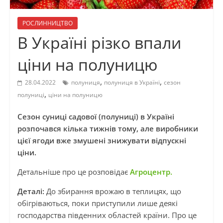
РОСЛИННИЦТВО
В Україні різко впали
ціни на полуницю
,
,
28.04.2022
полуниця
полуниця в Україні
сезон
,
полуниці
ціни на полуницю
Сезон суниці садової (полуниці) в Україні
розпочався кілька тижнів тому, але виробники
цієї ягоди вже змушені знижувати відпускні
ціни.
Детальніше про це розповідає
Агроцентр.
Деталі:
До збирання врожаю в теплицях, що
обігріваються, поки приступили лише деякі
господарства південних областей країни. Про це