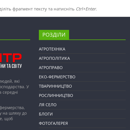
іліть фрагмент тексту та натисніть
Ctrl+Enter
.
РОЗДІЛИ
АГРОТЕХНІКА
АГРОПОЛІТИКА
АГРОПРАВО
ЕКО-ФЕРМЕРСТВО
людей, які
ТВАРИННИЦТВО
господарства. У
а середні
РОСЛИННИЦТВО
ЛЯ СЕЛО
 фермерства,
у на шляху до
БЛОГИ
е, щоб
ФОТОГАЛЕРЕЯ