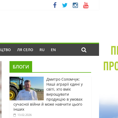
ИЦТВО
ЛЯ СЕЛО
RU
EN
БЛОГИ
Дмитро Соломчук:
Наші аграрії єдині у
світі, хто вміє
вирощувати
продукцію в умовах
сучасної війни й може навчити цього
інших
13.02.2026