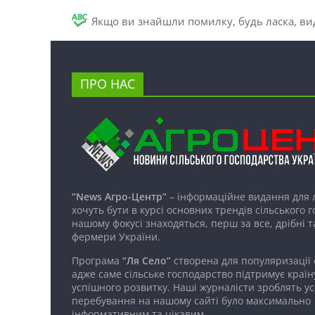
Якщо ви знайшли помилку, будь ласка, вид
ПРО НАС
“News Агро-Центр”
– інформаційне видання для 
хочуть бути в курсі основних трендів сільського 
нашому фокусі знаходяться, перш за все, дрібні т
фермери України.
Програма
“Ля Село”
створена для популяризації
адже саме сільське господарство підтримує країн
успішного розвитку. Наші журналісти зроблять ус
перебування на нашому сайті було максимально
інформативним та цікавим.