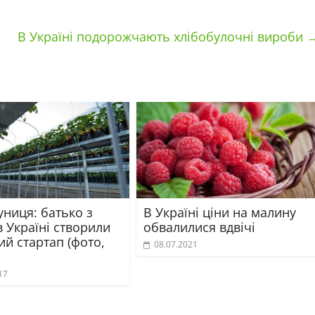
В Україні подорожчають хлібобулочні вироби
луниця: батько з
В Україні ціни на малину
 Україні створили
обвалилися вдвічі
й стартап (фото,
08.07.2021
17