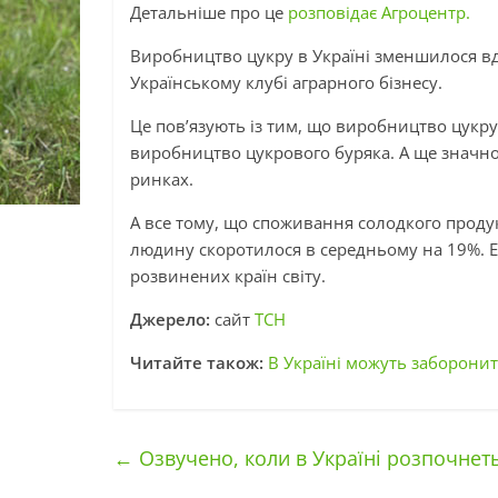
Детальніше про це
розповідає Агроцентр.
Виробництво цукру в Україні зменшилося вдв
Українському клубі аграрного бізнесу.
Це пов’язують із тим, що виробництво цукр
виробництво цукрового буряка. А ще значно
ринках.
А все тому, що споживання солодкого продук
людину скоротилося в середньому на 19%. Ек
розвинених країн світу.
Джерело:
сайт
ТСН
Читайте також:
В Україні можуть заборонит
←
Озвучено, коли в Україні розпочнет