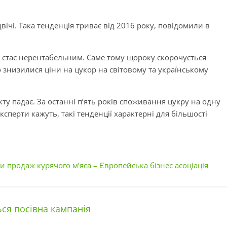
ічі. Така тенденція триває від 2016 року, повідомили в
у стає нерентабельним. Саме тому щороку скорочується
 знизилися ціни на цукор на світовому та українському
ту падає. За останні п’ять років споживання цукру на одну
сперти кажуть, такі тенденції характерні для більшості
и продаж курячого м’яса – Європейська бізнес асоціація
ься посівна кампанія