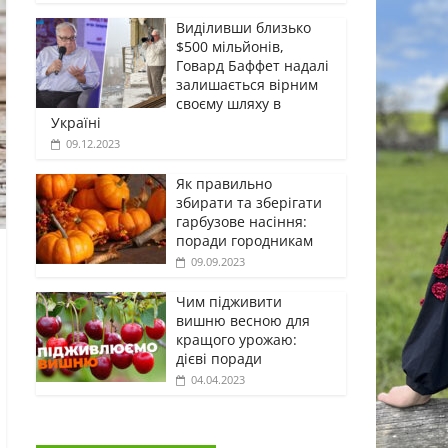
Виділивши близько
$500 мільйонів,
Говард Баффет надалі
залишається вірним
своєму шляху в
Україні
09.12.2023
Як правильно
збирати та зберігати
гарбузове насіння:
поради городникам
09.09.2023
Чим підживити
вишню весною для
кращого урожаю:
дієві поради
04.04.2023