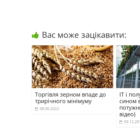
Вас може зацікавити:
Торгівля зерном впаде до
ІТ і по
трирічного мінімуму
сином в
потужни
08.06.2022
відео)
09.12.20