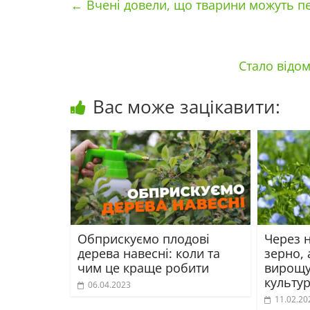
←
Вчені довели, що тварини можуть п
Стало відом
Вас може зацікавити:
Обприскуємо плодові
Через н
дерева навесні: коли та
зерно, 
чим це краще робити
вирощу
культу
06.04.2023
11.02.20