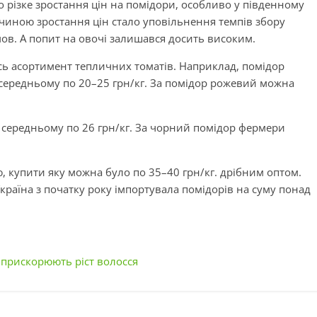
о різке зростання цін на помідори, особливо у південному
ичиною зростання цін стало уповільнення темпів збору
ов. А попит на овочі залишався досить високим.
есь асортимент тепличних томатів. Наприклад, помідор
середньому по 20–25 грн/кг. За помідор рожевий можна
середньому по 26 грн/кг. За чорний помідор фермери
 купити яку можна було по 35–40 грн/кг. дрібним оптом.
Україна з початку року імпортувала помідорів на суму понад
і прискорюють ріст волосся