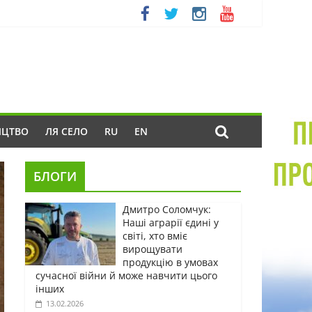
ИЦТВО
ЛЯ СЕЛО
RU
EN
БЛОГИ
Дмитро Соломчук:
Наші аграрії єдині у
світі, хто вміє
вирощувати
продукцію в умовах
сучасної війни й може навчити цього
інших
13.02.2026