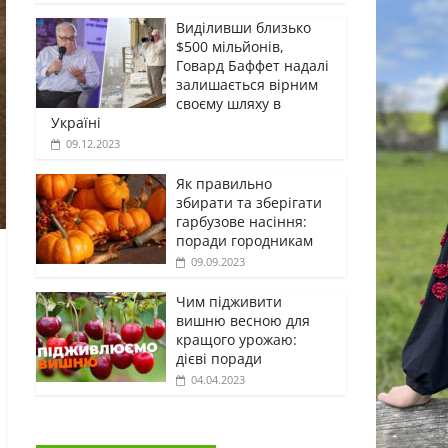
Виділивши близько
$500 мільйонів,
Говард Баффет надалі
залишається вірним
своєму шляху в
Україні
09.12.2023
Як правильно
збирати та зберігати
гарбузове насіння:
поради городникам
09.09.2023
Чим підживити
вишню весною для
кращого урожаю:
дієві поради
04.04.2023