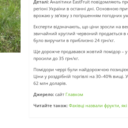
Деталі:
Аналітики EastFruit повідомляють пр
регіоні України в останні дні. Основною пр
врожаю у зв’язку з погіршенням погодних ум
Експерти відзначають, що ціни зросли на в
звичайний круглий червоний продається в 
було виручити в приблизно 24 грн/кг.
Ще дорожче продавався жовтий помідор – у 
просили до 35 грн/кг.
Помідори черрі були найдорожчою позицією,
Ціни у роздрібній торгівлі на 30–40% вищі. 
62 млн доларів.
Джерело:
сайт
Главком
Читайте також:
Фахівці назвали фрукти, як