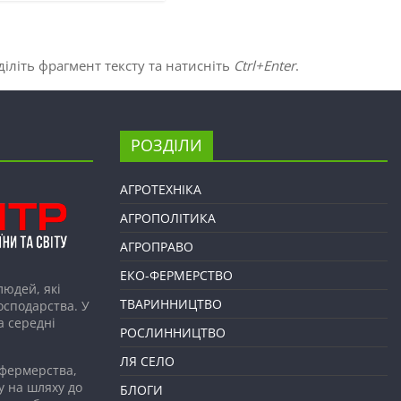
іліть фрагмент тексту та натисніть
Ctrl+Enter
.
РОЗДІЛИ
АГРОТЕХНІКА
АГРОПОЛІТИКА
АГРОПРАВО
ЕКО-ФЕРМЕРСТВО
людей, які
ТВАРИННИЦТВО
господарства. У
а середні
РОСЛИННИЦТВО
ЛЯ СЕЛО
 фермерства,
у на шляху до
БЛОГИ