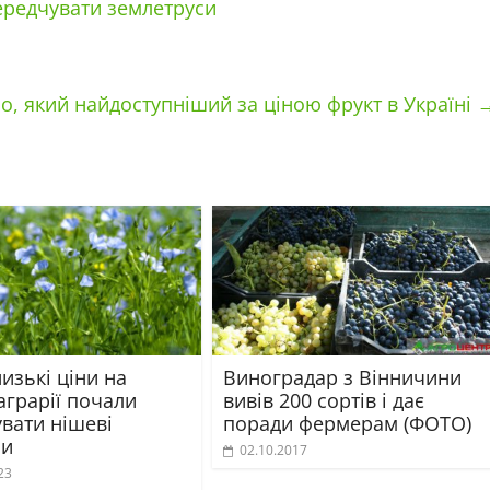
ередчувати землетруси
о, який найдоступніший за ціною фрукт в Україні
изькі ціни на
Виноградар з Вінничини
аграрії почали
вивів 200 сортів і дає
вати нішеві
поради фермерам (ФОТО)
ри
02.10.2017
23