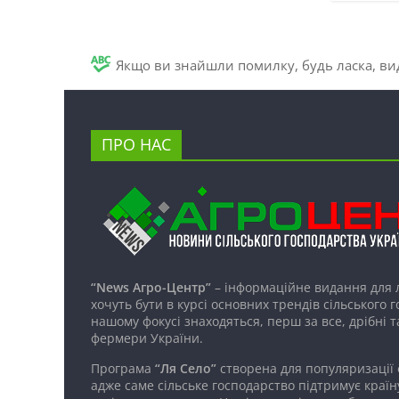
Якщо ви знайшли помилку, будь ласка, вид
ПРО НАС
“News Агро-Центр”
– інформаційне видання для 
хочуть бути в курсі основних трендів сільського 
нашому фокусі знаходяться, перш за все, дрібні т
фермери України.
Програма
“Ля Село”
створена для популяризації
адже саме сільське господарство підтримує країн