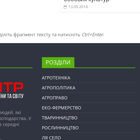
13.09.2018
іліть фрагмент тексту та натисніть
Ctrl+Enter
.
РОЗДІЛИ
АГРОТЕХНІКА
АГРОПОЛІТИКА
АГРОПРАВО
ЕКО-ФЕРМЕРСТВО
людей, які
ТВАРИННИЦТВО
господарства. У
а середні
РОСЛИННИЦТВО
ЛЯ СЕЛО