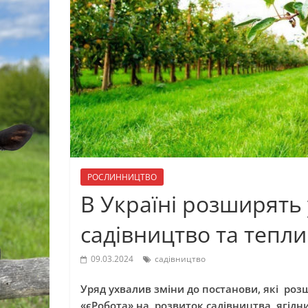
РОСЛИННИЦТВО
В Україні розширять
садівництво та тепл
09.03.2024
садівництво
Уряд ухвалив зміни до постанови, які ро
«єРобота» на розвиток садівництва, ягідн