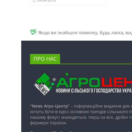
24.04.2018
Якщо ви знайшли помилку, будь ласка, вид
ПРО НАС
“News Агро-Центр”
– інформаційне видання для 
хочуть бути в курсі основних трендів сільського 
нашому фокусі знаходяться, перш за все, дрібні т
фермери України.