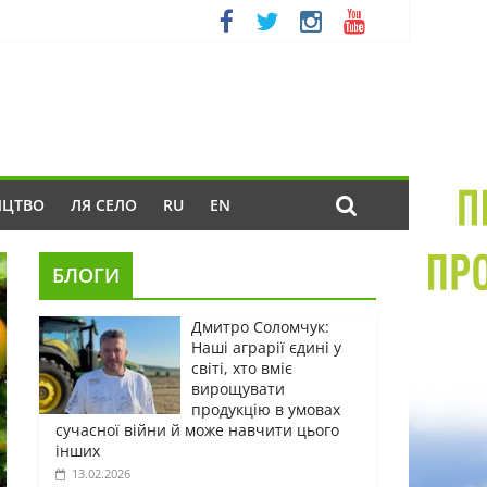
ИЦТВО
ЛЯ СЕЛО
RU
EN
БЛОГИ
Дмитро Соломчук:
Наші аграрії єдині у
світі, хто вміє
вирощувати
продукцію в умовах
сучасної війни й може навчити цього
інших
13.02.2026