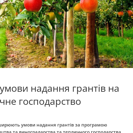
 умови надання грантів на
ичне господарство
зширюють умови надання грантів за програмою
ицтва та виноградарства та тепличного господарства.