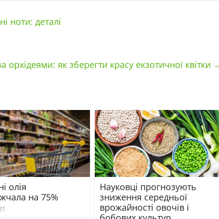
і ноти: деталі
а орхідеями: як зберегти красу екзотичної квітки
ні олія
Науковці прогнозують
жчала на 75%
зниження середньої
врожайності овочів і
21
бобових культур