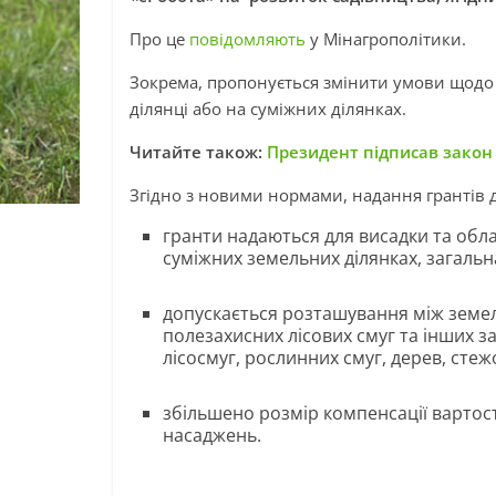
Про це
повідомляють
у Мінагрополітики.
Зокрема, пропонується змінити умови щодо
ділянці або на суміжних ділянках.
Читайте також:
Президент підписав закон 
Згідно з новими нормами, надання грантів 
гранти надаються для висадки та обл
суміжних земельних ділянках, загальна
допускається розташування між земел
полезахисних лісових смуг та інших за
лісосмуг, рослинних смуг, дерев, стежо
збільшено розмір компенсації вартост
насаджень.