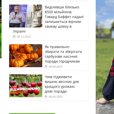
Виділивши близько
$500 мільйонів,
Говард Баффет надалі
залишається вірним
своєму шляху в
Україні
09.12.2023
Як правильно
збирати та зберігати
гарбузове насіння:
поради городникам
09.09.2023
Чим підживити
вишню весною для
кращого урожаю:
дієві поради
04.04.2023