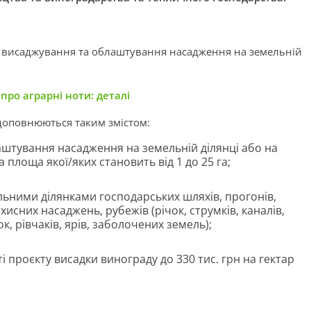
 висаджування та облаштування насадження на земельній
про аграрні ноти: деталі
доповнюються таким змістом:
аштування насадження на земельній ділянці або на
 площа якої/яких становить від 1 до 25 га;
ьними ділянками господарських шляхів, прогонів,
хисних насаджень, рубежів (річок, струмків, каналів,
к, рівчаків, ярів, заболочених земель);
і проєкту висадки винограду до 330 тис. грн на гектар