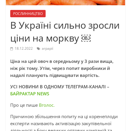
РОСЛИННИЦТВО
В Україні сильно зросли
ціни на моркву ￼
18.12.2022
аграрії
Ціна на цей овоч в середньому у 3 рази вища,
ніж рік тому. Утім, через попит виробники й
надалі планують підвищувати вартість.
УСІ НОВИНИ В ОДНОМУ ТЕЛЕГРАМ-КАНАЛІ –
БАЙРАКТАР NEWS
Про це пише
Вголос.
Причиною збільшення попиту на ці коренеплоди
експерти називають активізацію закупівельної
діяльності з боку великих оптових компаній та