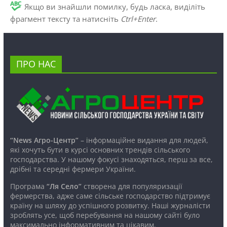
Якщо ви знайшли помилку, будь ласка, виділіть
фрагмент тексту та натисніть
Ctrl+Enter
.
ПРО НАС
“News Агро-Центр”
– інформаційне видання для людей,
які хочуть бути в курсі основних трендів сільського
господарства. У нашому фокусі знаходяться, перш за все,
дрібні та середні фермери України.
Програма
“Ля Село”
створена для популяризації
фермерства, адже саме сільське господарство підтримує
країну на шляху до успішного розвитку. Наші журналісти
зроблять усе, щоб перебування на нашому сайті було
максимально інформативним та цікавим.