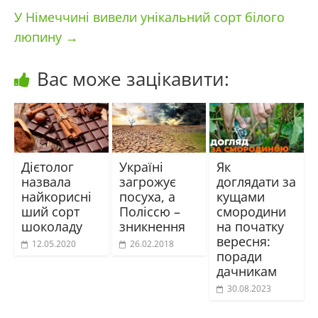
У Німеччині вивели унікальний сорт білого
люпину
→
Вас може зацікавити:
Дієтолог
Україні
Як
назвала
загрожує
доглядати за
найкорисні
посуха, а
кущами
ший сорт
Поліссю –
смородини
шоколаду
зникнення
на початку
вересня:
12.05.2020
26.02.2018
поради
дачникам
30.08.2023