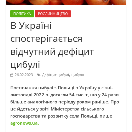
ПОЛІТИКА
РОСЛИННИЦТВО
В Україні
спостерігається
відчутний дефіцит
цибулі
,
26.02.2023
Дефіцит цибулі
цибуля
Постачання цибулі з Польщі в Україну у січні-
листопаді 2022 р. досягли 54 тис. т, що у 24 рази
більше аналогічного періоду роком раніше. Про
це йдеться у звіті Міністерства сільського
господарства та розвитку села Польщі, пише
agronews.ua.