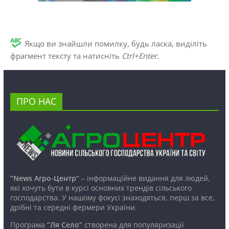
Якщо ви знайшли помилку, будь ласка, виділіть
фрагмент тексту та натисніть
Ctrl+Enter
.
ПРО НАС
“News Агро-Центр”
– інформаційне видання для людей,
які хочуть бути в курсі основних трендів сільського
господарства. У нашому фокусі знаходяться, перш за все,
дрібні та середні фермери України.
Програма
“Ля Село”
створена для популяризації