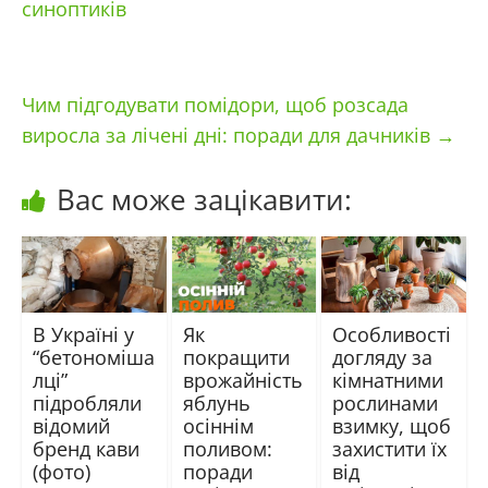
синоптиків
Чим підгодувати помідори, щоб розсада
виросла за лічені дні: поради для дачників
→
Вас може зацікавити:
В Україні у
Як
Особливості
“бетономіша
покращити
догляду за
лці”
врожайність
кімнатними
підробляли
яблунь
рослинами
відомий
осіннім
взимку, щоб
бренд кави
поливом:
захистити їх
(фото)
поради
від