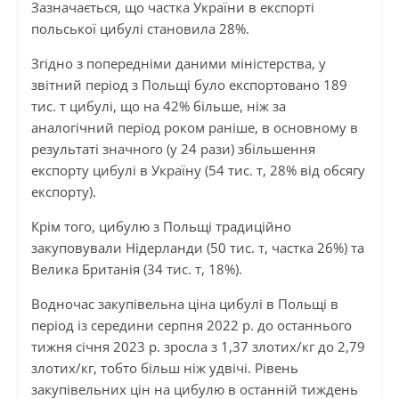
Зазначається, що частка України в експорті
польської цибулі становила 28%.
Згідно з попередніми даними міністерства, у
звітний період з Польщі було експортовано 189
тис. т цибулі, що на 42% більше, ніж за
аналогічний період роком раніше, в основному в
результаті значного (у 24 рази) збільшення
експорту цибулі в Україну (54 тис. т, 28% від обсягу
експорту).
Крім того, цибулю з Польщі традиційно
закуповували Нідерланди (50 тис. т, частка 26%) та
Велика Британія (34 тис. т, 18%).
Водночас закупівельна ціна цибулі в Польщі в
період із середини серпня 2022 р. до останнього
тижня січня 2023 р. зросла з 1,37 злотих/кг до 2,79
злотих/кг, тобто більш ніж удвічі. Рівень
закупівельних цін на цибулю в останній тиждень