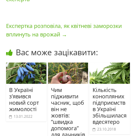
Експертка розповіла, як квітневі заморозки
вплинуть на врожай
→
Вас може зацікавити:
В Україні
Чим
Кількість
з’явився
підживити
конопляних
новий сорт
часник, щоб
підприємств
жимолості
він не
в Україні
жовтів:
збільшилася
13.01.2022
“швидка
вдесятеро
допомога”
23.10.2018
для дачників