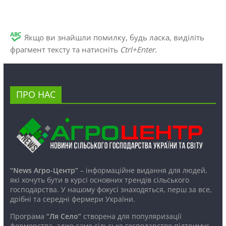
Якщо ви знайшли помилку, будь ласка, виділіть
фрагмент тексту та натисніть
Ctrl+Enter
.
ПРО НАС
“News Агро-Центр”
– інформаційне видання для людей,
які хочуть бути в курсі основних трендів сільського
господарства. У нашому фокусі знаходяться, перш за все,
дрібні та середні фермери України.
Програма
“Ля Село”
створена для популяризації
фермерства, адже саме сільське господарство підтримує