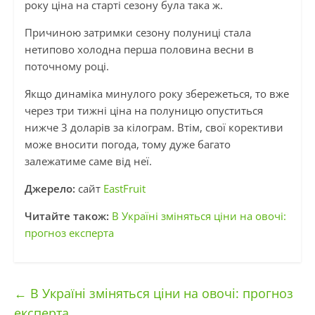
року ціна на старті сезону була така ж.
Причиною затримки сезону полуниці стала
нетипово холодна перша половина весни в
поточному році.
Якщо динаміка минулого року збережеться, то вже
через три тижні ціна на полуницю опуститься
нижче 3 доларів за кілограм. Втім, свої корективи
може вносити погода, тому дуже багато
залежатиме саме від неї.
Джерело:
сайт
EastFruit
Читайте також:
В Україні зміняться ціни на овочі:
прогноз експерта
←
В Україні зміняться ціни на овочі: прогноз
експерта