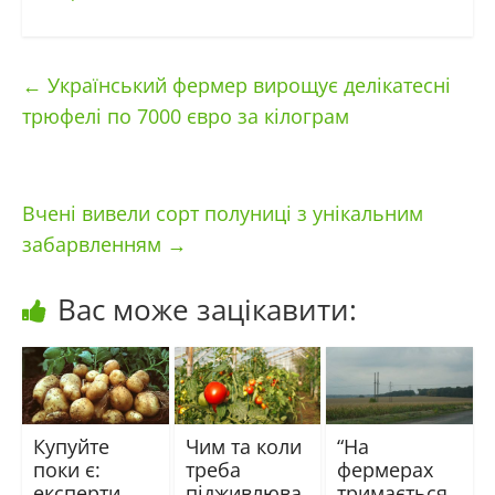
←
Український фермер вирощує делікатесні
трюфелі по 7000 євро за кілограм
Вчені вивели сорт полуниці з унікальним
забарвленням
→
Вас може зацікавити:
Купуйте
Чим та коли
“На
поки є:
треба
фермерах
експерти
підживлюва
тримається