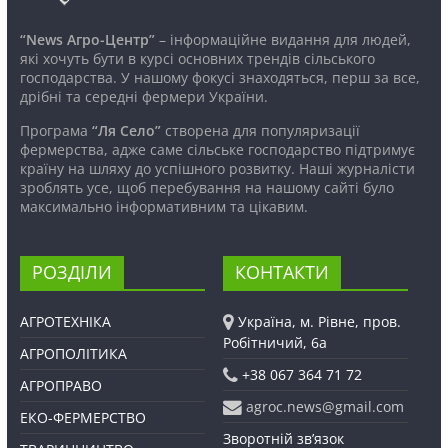
“News Агро-Центр”
– інформаційне видання для людей,
які хочуть бути в курсі основних трендів сільського
господарства. У нашому фокусі знаходяться, перш за все,
дрібні та середні фермери України.
Програма
“Ля Село”
створена для популяризації
фермерства, адже саме сільське господарство підтримує
країну на шляху до успішного розвитку. Наші журналісти
зроблять усе, щоб перебування на нашому сайті було
максимально інформативним та цікавим.
РОЗДІЛИ
КОНТАКТИ
АГРОТЕХНІКА
Україна, м. Рівне, пров.
Робітничий, 6а
АГРОПОЛІТИКА
+38 067 364 71 72
АГРОПРАВО
agroc.news@gmail.com
ЕКО-ФЕРМЕРСТВО
Зворотній зв’язок