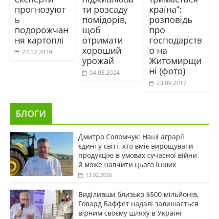
прогнозуют
ти розсаду
країна”:
ь
помідорів,
розповідь
подорожчан
щоб
про
ня картоплі
отримати
господарств
хороший
о на
23.12.2019
урожай
Житомирщи
ні (фото)
04.03.2024
23.09.2017
БЛОГИ
Дмитро Соломчук: Наші аграрії
єдині у світі, хто вміє вирощувати
продукцію в умовах сучасної війни
й може навчити цього інших
13.02.2026
Виділивши близько $500 мільйонів,
Говард Баффет надалі залишається
вірним своєму шляху в Україні