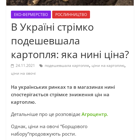
ЕКО-ФЕРМЕРСТВО
РОСЛИННИЦТВО
В Україні стрімко
подешевшала
картопля: яка нині ціна?
,
,
24.11.2021
подешевшала картопля
ціни на картоплю
ціни на овочі
На українських ринках та в магазинах нині
спостерігається стрімке зниження цін на
картоплю.
Детальніше про це розповідає
Агроцентр.
Однак, ціни на овочі “борщового
набору”продовжують рости.