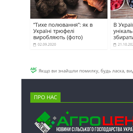
“Тихе полювання”: як в
В Укра
Україні трюфелі
унікаль
виробляють (фото)
збират
02.09.2020
21.10.20
Якщо ви знайшли помилку, будь ласка, вид
ПРО НАС