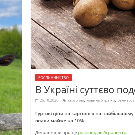
РОСЛИННИЦТВО
В Україні суттєво п
,
,
26.10.2020
картопля
новини України
ранньост
Гуртові ціни на картоплю на найбільшому 
впали майже на 10%.
Детальніше про це
розповідає Агроцентр.