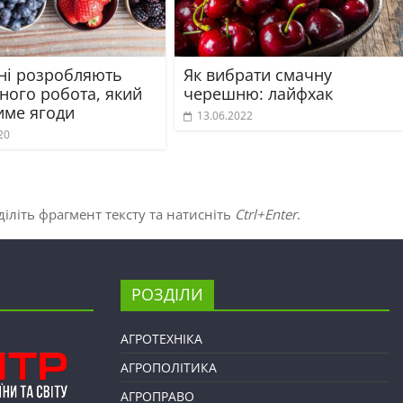
їні розробляють
Як вибрати смачну
ного робота, який
черешню: лайфхак
име ягоди
13.06.2022
20
іліть фрагмент тексту та натисніть
Ctrl+Enter
.
РОЗДІЛИ
АГРОТЕХНІКА
АГРОПОЛІТИКА
АГРОПРАВО