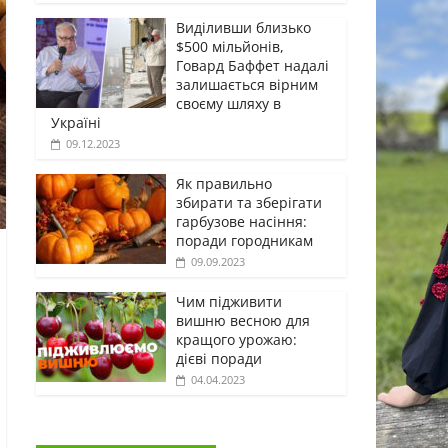
Виділивши близько
$500 мільйонів,
Говард Баффет надалі
залишається вірним
своєму шляху в
Україні
09.12.2023
Як правильно
збирати та зберігати
гарбузове насіння:
поради городникам
09.09.2023
Чим підживити
вишню весною для
кращого урожаю:
дієві поради
04.04.2023