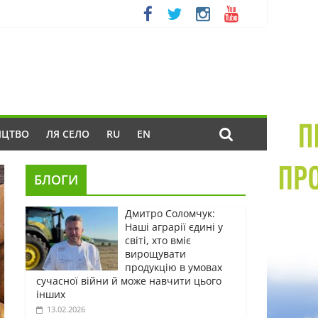
ИЦТВО
ЛЯ СЕЛО
RU
EN
БЛОГИ
Дмитро Соломчук:
Наші аграрії єдині у
світі, хто вміє
вирощувати
продукцію в умовах
сучасної війни й може навчити цього
інших
13.02.2026