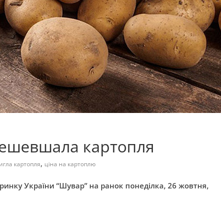
одешевшала картопля
,
игла картопля
ціна на картоплю
ринку України “Шувар” на ранок понеділка, 26 жовтня,