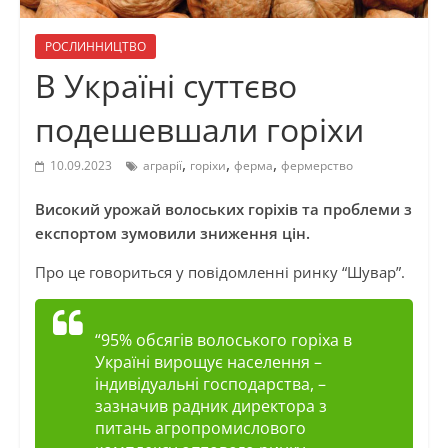
РОСЛИННИЦТВО
В Україні суттєво
подешевшали горіхи
,
,
,
10.09.2023
аграрії
горіхи
ферма
фермерство
Високий урожай волоських горіхів та проблеми з
експортом зумовили зниження цін.
Про це говориться у повідомленні ринку “Шувар”.
“95% обсягів волоського горіха в
Україні вирощує населення –
індивідуальні господарства, –
зазначив радник директора з
питань агропромислового