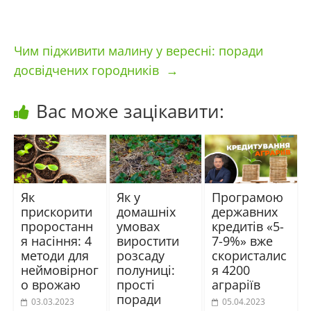
Чим підживити малину у вересні: поради
досвідчених городників
→
Вас може зацікавити:
Як
Як у
Програмою
прискорити
домашніх
державних
проростанн
умовах
кредитів «5-
я насіння: 4
виростити
7-9%» вже
методи для
розсаду
скористалис
неймовірног
полуниці:
я 4200
о врожаю
прості
аграріїв
поради
03.03.2023
05.04.2023