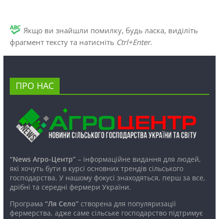
Якщо ви знайшли помилку, будь ласка, виділіть
фрагмент тексту та натисніть
Ctrl+Enter
.
ПРО НАС
“News Агро-Центр”
– інформаційне видання для людей,
які хочуть бути в курсі основних трендів сільського
господарства. У нашому фокусі знаходяться, перш за все,
дрібні та середні фермери України.
Програма
“Ля Село”
створена для популяризації
фермерства, адже саме сільське господарство підтримує