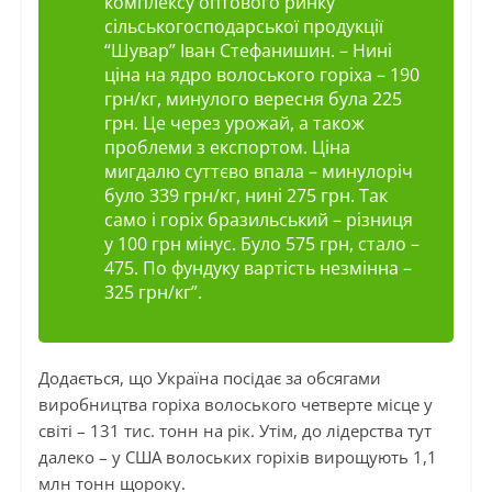
комплексу оптового ринку
сільськогосподарської продукції
“Шувар” Іван Стефанишин. – Нині
ціна на ядро волоського горіха – 190
грн/кг, минулого вересня була 225
грн. Це через урожай, а також
проблеми з експортом. Ціна
мигдалю суттєво впала – минулоріч
було 339 грн/кг, нині 275 грн. Так
само і горіх бразильський – різниця
у 100 грн мінус. Було 575 грн, стало –
475. По фундуку вартість незмінна –
325 грн/кг”.
Додається, що Україна посідає за обсягами
виробництва горіха волоського четверте місце у
світі – 131 тис. тонн на рік. Утім, до лідерства тут
далеко – у США волоських горіхів вирощують 1,1
млн тонн щороку.