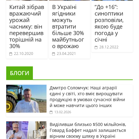
Китай зібрав
В Україні
“До +16”:
вражаючий
ягідники
синоптики
урожай
можуть
розповіли,
часнику: він
втратити
якою буде
перевершив
більше 30%
погода у
торішній на
майбутньог
січні
30%
о врожаю
28.12.2022
22.10.2020
23.04.2021
БЛОГИ
Дмитро Соломчук: Наші аграрії
єдині у світі, хто вміє вирощувати
продукцію в умовах сучасної війни
й може навчити цього інших
13.02.2026
Виділивши близько $500 мільйонів,
Говард Баффет надалі залишається
вірним своєму шляху в Україні