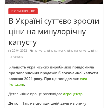
РОСЛИННИЦТВО
В Україні суттєво зросли
ціни на минулорічну
капусту
,
,
,
29.04.2022
капуста
ціна капусти
ціна на капусту
ціни
на капусту
Більшість українських виробників повідомила
про завершення продажів білокачанної капусти
врожаю 2021 року. Про це повідомляє
east-
fruit.com
.
Детальніше про це розповідає
Агроцентр.
Деталі:
Так, на сьогоднішній день на ринку