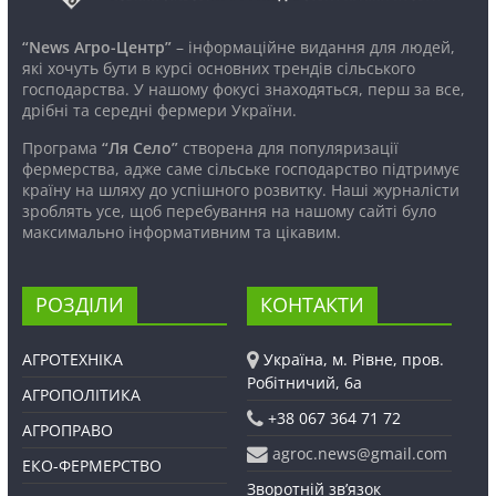
“News Агро-Центр”
– інформаційне видання для людей,
які хочуть бути в курсі основних трендів сільського
господарства. У нашому фокусі знаходяться, перш за все,
дрібні та середні фермери України.
Програма
“Ля Село”
створена для популяризації
фермерства, адже саме сільське господарство підтримує
країну на шляху до успішного розвитку. Наші журналісти
зроблять усе, щоб перебування на нашому сайті було
максимально інформативним та цікавим.
РОЗДІЛИ
КОНТАКТИ
АГРОТЕХНІКА
Україна, м. Рівне, пров.
Робітничий, 6а
АГРОПОЛІТИКА
+38 067 364 71 72
АГРОПРАВО
agroc.news@gmail.com
ЕКО-ФЕРМЕРСТВО
Зворотній зв’язок