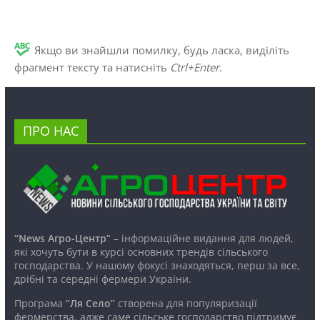
Якщо ви знайшли помилку, будь ласка, виділіть
фрагмент тексту та натисніть
Ctrl+Enter
.
ПРО НАС
“News Агро-Центр”
– інформаційне видання для людей,
які хочуть бути в курсі основних трендів сільського
господарства. У нашому фокусі знаходяться, перш за все,
дрібні та середні фермери України.
Програма
“Ля Село”
створена для популяризації
фермерства, адже саме сільське господарство підтримує