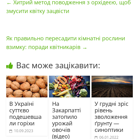
←
Хитрий метод поводження з орхідеєю, щоб
змусити квітку зацвісти
Як правильно пересадити кімнатні рослини
взимку: поради квітникарів
→
Вас може зацікавити:
В Україні
На
У грудні зріс
суттєво
Закарпатті
рівень
подешевша
затопило
зволоження
ли горіхи
урожай
ґрунту —
овочів
синоптики
10.09.2023
(відео)
06.01.2022