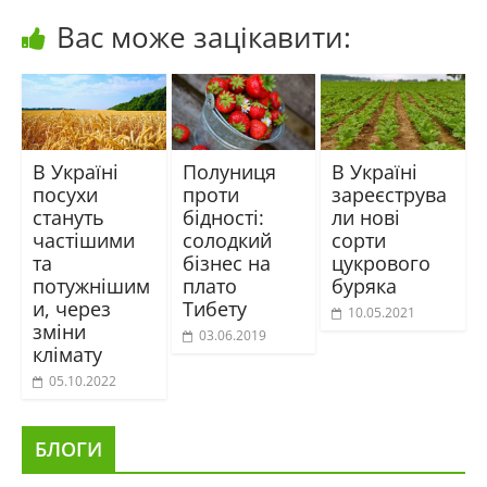
Вас може зацікавити:
В Україні
Полуниця
В Україні
посухи
проти
зареєструва
стануть
бідності:
ли нові
частішими
солодкий
сорти
та
бізнес на
цукрового
потужнішим
плато
буряка
и, через
Тибету
10.05.2021
зміни
03.06.2019
клімату
05.10.2022
БЛОГИ