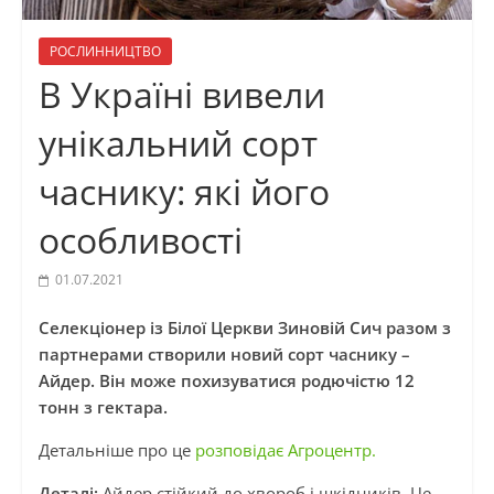
РОСЛИННИЦТВО
В Україні вивели
унікальний сорт
часнику: які його
особливості
01.07.2021
Селекціонер із Білої Церкви Зиновій Сич разом з
партнерами створили новий сорт часнику –
Айдер. Він може похизуватися родючістю 12
тонн з гектара.
Детальніше про це
розповідає Агроцентр.
Деталі:
Айдер стійкий до хвороб і шкідників. Це