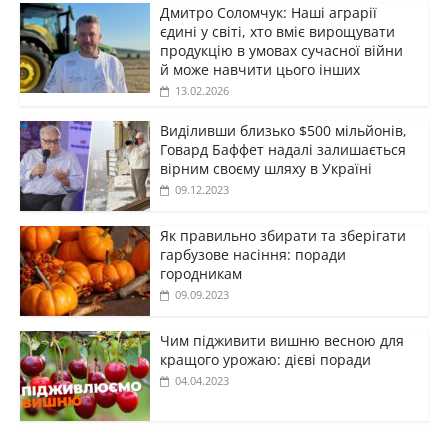
Дмитро Соломчук: Наші аграрії
єдині у світі, хто вміє вирощувати
продукцію в умовах сучасної війни
й може навчити цього інших
13.02.2026
Виділивши близько $500 мільйонів,
Говард Баффет надалі залишається
вірним своєму шляху в Україні
09.12.2023
Як правильно збирати та зберігати
гарбузове насіння: поради
городникам
09.09.2023
Чим підживити вишню весною для
кращого урожаю: дієві поради
04.04.2023