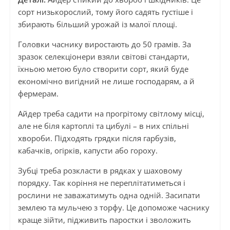
сорт низькорослий, тому його садять густіше і
збирають більший урожай із малої площі.
Головки часнику виростають до 50 грамів. За
зразок селекціонери взяли світові стандарти,
їхньою метою було створити сорт, який буде
економічно вигідний не лише господарям, а й
фермерам.
Айдер треба садити на прогрітому світлому місці,
але не біля картоплі та цибулі – в них спільні
хвороби. Підходять грядки після гарбузів,
кабачків, огірків, капусти або гороху.
Зубці треба розкласти в рядках у шаховому
порядку. Так коріння не переплітатиметься і
рослини не заважатимуть одна одній. Засипати
землею та мульчею з торфу. Це допоможе часнику
краще зійти, підживить паростки і зволожить