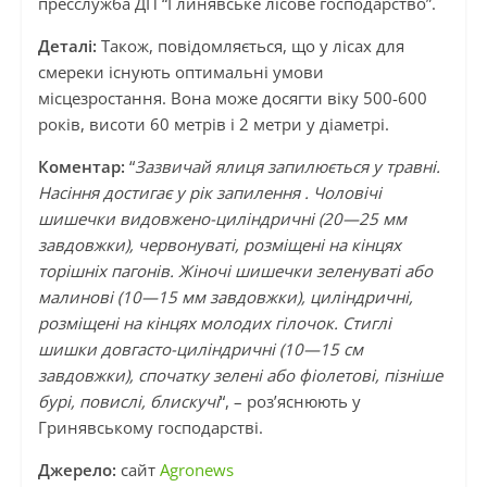
пресслужба ДП “Глинявське лісове господарство”.
Деталі:
Також, повідомляється, що у лісах для
смереки існують оптимальні умови
місцезростання. Вона може досягти віку 500-600
років, висоти 60 метрів і 2 метри у діаметрі.
Коментар:
“
Зазвичай ялиця запилюється у травні.
Насіння достигає у рік запилення . Чоловічі
шишечки видовжено-циліндричні (20—25 мм
завдовжки), червонуваті, розміщені на кінцях
торішніх пагонів. Жіночі шишечки зеленуваті або
малинові (10—15 мм завдовжки), циліндричні,
розміщені на кінцях молодих гілочок. Стиглі
шишки довгасто-циліндричні (10—15 см
завдовжки), спочатку зелені або фіолетові, пізніше
бурі, повислі, блискучі
“, – роз’яснюють у
Гринявському господарстві.
Джерело:
сайт
Agronews