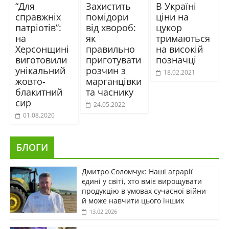
“Для
Захистить
В Україні
справжніх
помідори
ціни на
патріотів”:
від хвороб:
цукор
на
як
тримаються
Херсонщині
правильно
на високій
виготовили
приготувати
позначці
унікальний
розчин з
18.02.2021
жовто-
марганцівки
блакитний
та часнику
сир
24.05.2022
01.08.2020
БЛОГИ
Дмитро Соломчук: Наші аграрії
єдині у світі, хто вміє вирощувати
продукцію в умовах сучасної війни
й може навчити цього інших
13.02.2026