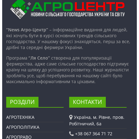
“News Агро-Центр”
– інформаційне видання для людей,
які хочуть бути в курсі основних трендів сільського
господарства. У нашому фокусі знаходяться, перш за все,
дрібні та середні фермери України.
Програма
“Ля Село”
створена для популяризації
фермерства, адже саме сільське господарство підтримує
країну на шляху до успішного розвитку. Наші журналісти
зроблять усе, щоб перебування на нашому сайті було
максимально інформативним та цікавим.
РОЗДІЛИ
КОНТАКТИ
АГРОТЕХНІКА
Україна, м. Рівне, пров.
Робітничий, 6а
АГРОПОЛІТИКА
+38 067 364 71 72
АГРОПРАВО