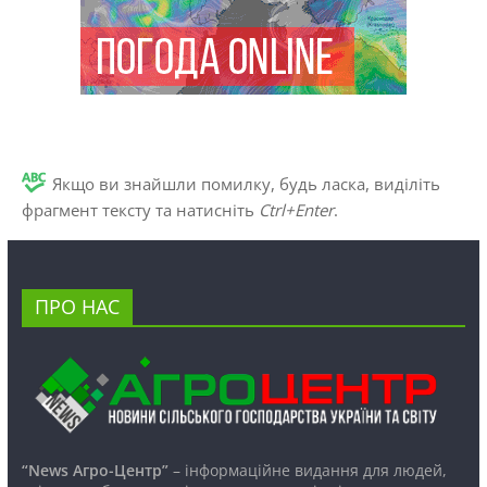
Якщо ви знайшли помилку, будь ласка, виділіть
фрагмент тексту та натисніть
Ctrl+Enter
.
ПРО НАС
“News Агро-Центр”
– інформаційне видання для людей,