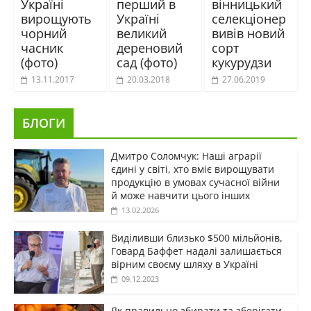
Україні
перший в
вінницький
вирощують
Україні
селекціонер
чорний
великий
вивів новий
часник
дереновий
сорт
(фото)
сад (фото)
кукурудзи
13.11.2017
20.03.2018
27.06.2019
БЛОГИ
Дмитро Соломчук: Наші аграрії
єдині у світі, хто вміє вирощувати
продукцію в умовах сучасної війни
й може навчити цього інших
13.02.2026
Виділивши близько $500 мільйонів,
Говард Баффет надалі залишається
вірним своєму шляху в Україні
09.12.2023
Як правильно збирати та зберігати