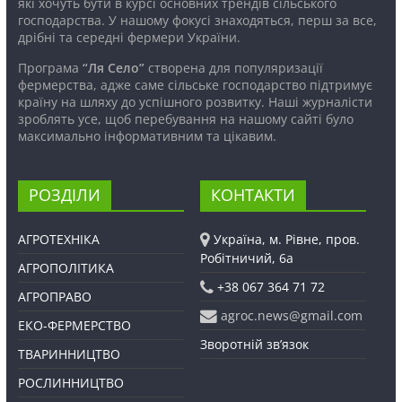
які хочуть бути в курсі основних трендів сільського
господарства. У нашому фокусі знаходяться, перш за все,
дрібні та середні фермери України.
Програма
“Ля Село”
створена для популяризації
фермерства, адже саме сільське господарство підтримує
країну на шляху до успішного розвитку. Наші журналісти
зроблять усе, щоб перебування на нашому сайті було
максимально інформативним та цікавим.
РОЗДІЛИ
КОНТАКТИ
АГРОТЕХНІКА
Україна, м. Рівне, пров.
Робітничий, 6а
АГРОПОЛІТИКА
+38 067 364 71 72
АГРОПРАВО
agroc.news@gmail.com
ЕКО-ФЕРМЕРСТВО
Зворотній зв’язок
ТВАРИННИЦТВО
РОСЛИННИЦТВО