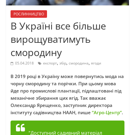
РОСЛИННИЦТВО
В Україні все більше
вирощуватимуть
смородину
,
,
,
05.04.2018
експорт
збір
смородина
ягоди
В 2019 році в Україну може повернутись мода на
чорну смородину та порічки. При цьому мова
йде про промислові плантації, підлаштовані під
механічне збирання цих ягід. Так вважає
Олександр Ярещенко, заступник директора
інституту садівництва НААН, пише
“Агро-Центр”
.
“Доступний садивний матеріал