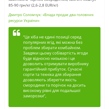
85-90 грн/кг (2,6-2,8 EUR/кг)
Дмитро Соломчук: «Влада продає два головних
ресурси України»
“Це хіба не єдині позиції серед
популярних ягід, які можна без
проблем збирати комбайном.
Завдяки цьому собівартість ягоди
буде відносно низькою і це
дозволить отримувати виробнику
гарантійний прибуток. Сучасні
сорти та техніка для збирання
дозволяють зберегти якість
смородини та порічок на досить
високому рівні для подальшої
заморозки”,