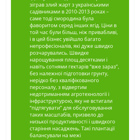
зіграв злий жарт з українськими
садівниками в 2010-2013 роках –
саме тоді смородина була
фаворитом серед інших ягід. Ціни в
той час були більш, ніж привабливі,
і в цей бізнес увійшло багато
непрофесіоналів, які дуже швидко
розчарувались. Швидке
нарощування площ десятками і
навіть сотнями гектарів “вже зараз”,
без належної підготовки грунту,
нерідко без кваліфікованого
персоналу, з відвертим
недотриманням агротехнології і
інфраструктурою, яку не встигали
“підтягувати” для обслуговування
таких масштабів, призвело до
низької продуктивності і швидкого
старіння насаджень. Такі плантації
балансували на межі