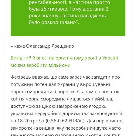
рентабельності, а частина просто
була збитковою. Тому в останні 2
роки значну частина насаджень
було розкорчовано”,
– каже Олександр Ярещенко
Вигідний бізнес: на органічному хроні в Україні
можна заробити мільйони
Фахівець вважає, що саме зараз час загадати про
потужний потенціал України у вирощуванні і
чорної смородини, і порічок. Станом на початок
квітня чорна смородина лишається найбільш
доступною за ціною замороженою ягодою,
українські переробні підприємства закуповують її
по 18-20 грн/кг (0,56-0,62 EUR/кг). Для порівняння,
заморожена вишня, яку переробники дуже часто
замінюють чорною смородиною, сьогоні коштує