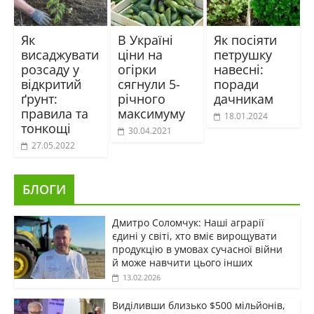
Як
В Україні
Як посіяти
висаджувати
ціни на
петрушку
розсаду у
огірки
навесні:
відкритий
сягнули 5-
поради
ґрунт:
річного
дачникам
правила та
максимуму
18.01.2024
тонкощі
30.04.2021
27.05.2022
БЛОГИ
Дмитро Соломчук: Наші аграрії
єдині у світі, хто вміє вирощувати
продукцію в умовах сучасної війни
й може навчити цього інших
13.02.2026
Виділивши близько $500 мільйонів,