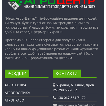
“News Агро-Центр”
– інформаційне видання для людей,
які хочуть бути в курсі основних трендів сільського
господарства. У нашому фокусі знаходяться, перш за все,
дрібні та середні фермери України.
Програма
“Ля Село”
створена для популяризації
фермерства, адже саме сільське господарство підтримує
країну на шляху до успішного розвитку. Наші журналісти
зроблять усе, щоб перебування на нашому сайті було
максимально інформативним та цікавим.
РОЗДІЛИ
КОНТАКТИ
АГРОТЕХНІКА
Україна, м. Рівне, пров.
Робітничий, 6а
АГРОПОЛІТИКА
+38 067 364 71 72
АГРОПРАВО
agroc.news@gmail.com