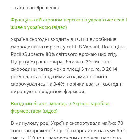
– каже пан Ярещенко
Французький агроном переїхав в українське село і
живе з українкою (відео)
Україна сьогодні входить в ТОП-3 виробників
смородини та порічок у світі. В Україні, Польщі та
Росії збирають 80% світового врожаю цих ягід.
Щороку Україна збирає близько 25 тис. тон
смородини та порічок з площі 5 тис. га. З 2014
року плантації під цими ягодами постійно
скорочувались на 3-4%, порічки взагалі сьогодні
вирощують поодинокі фермери.
Вигідний бізнес: молодь в Україні заробляє
фермерством (відео)
В минулому році Україна експортувала майже 70
тонн замороженої чорної смородини на суму $52
тис. та 110 тонн заморожених порічок, вартістю