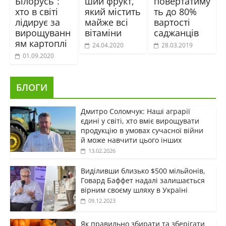
Білорусь”:
ший фрукт,
повертатиму
хто в світі
який містить
ть до 80%
лідирує за
майже всі
вартості
вирощуванн
вітаміни
саджанців
ям картоплі
24.04.2020
28.03.2019
01.09.2020
БЛОГИ
Дмитро Соломчук: Наші аграрії
єдині у світі, хто вміє вирощувати
продукцію в умовах сучасної війни
й може навчити цього інших
13.02.2026
Виділивши близько $500 мільйонів,
Говард Баффет надалі залишається
вірним своєму шляху в Україні
09.12.2023
Як правильно збирати та зберігати