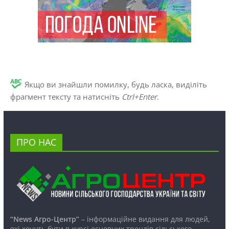
Якщо ви знайшли помилку, будь ласка, виділіть
фрагмент тексту та натисніть
Ctrl+Enter
.
ПРО НАС
“News Агро-Центр”
– інформаційне видання для людей,
які хочуть бути в курсі основних трендів сільського