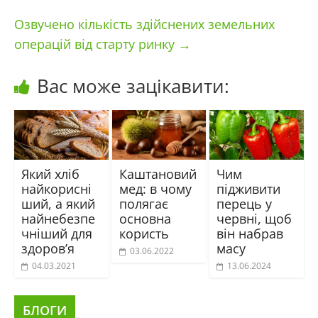
Озвучено кількість здійснених земельних
операцій від старту ринку
→
Вас може зацікавити:
Який хліб
Каштановий
Чим
найкорисні
мед: в чому
підживити
ший, а який
полягає
перець у
найнебезпе
основна
червні, щоб
чніший для
користь
він набрав
здоров’я
масу
03.06.2022
04.03.2021
13.06.2024
БЛОГИ