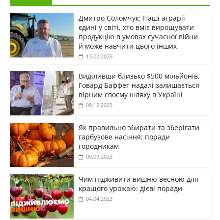
Дмитро Соломчук: Наші аграрії
єдині у світі, хто вміє вирощувати
продукцію в умовах сучасної війни
й може навчити цього інших
13.02.2026
Виділивши близько $500 мільйонів,
Говард Баффет надалі залишається
вірним своєму шляху в Україні
09.12.2023
Як правильно збирати та зберігати
гарбузове насіння: поради
городникам
09.09.2023
Чим підживити вишню весною для
кращого урожаю: дієві поради
04.04.2023