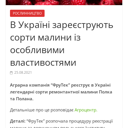
РОСЛИННИЦТВО
В Україні зареєструють
сорти малини із
особливими
властивостями
25.08.2021
Аграрна компанія “ФруТек” реєструє в Україні
легендарні сорти ремонтантної малини Полка
та Полана.
Детальніше про це розповідає
Агроцентр.
Деталі:
“ФруТек” розпочала процедуру реєстрації
малини за дорученням польського Інституту