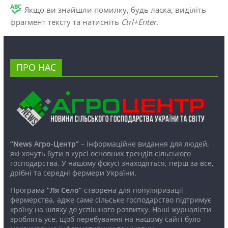
Якщо ви знайшли помилку, будь ласка, виділіть
фрагмент тексту та натисніть
Ctrl+Enter
.
ПРО НАС
“News Агро-Центр”
– інформаційне видання для людей,
які хочуть бути в курсі основних трендів сільського
господарства. У нашому фокусі знаходяться, перш за все,
дрібні та середні фермери України.
Програма
“Ля Село”
створена для популяризації
фермерства, адже саме сільське господарство підтримує
країну на шляху до успішного розвитку. Наші журналісти
зроблять усе, щоб перебування на нашому сайті було