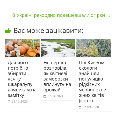
В Україні рекордно подешевшали огірки
→
Вас може зацікавити:
Для чого
Експертка
Під Києвом
потрібно
розповіла,
екологи
збирати
як квітневі
знайшли
яєчну
заморозки
популяцію
шкаралупу:
вплинуть на
рідкісних
дачникам на
врожай
червонокни
замітку
жних квітів
27.04.2021
(фото)
21.12.2023
15.09.2020