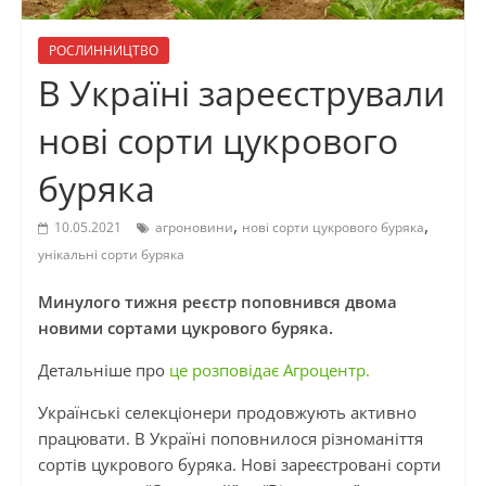
РОСЛИННИЦТВО
В Україні зареєстрували
нові сорти цукрового
буряка
,
,
10.05.2021
агроновини
нові сорти цукрового буряка
унікальні сорти буряка
Минулого тижня реєстр поповнився двома
новими сортами цукрового буряка.
Детальніше про
це розповідає Агроцентр.
Українські селекціонери продовжують активно
працювати. В Україні поповнилося різноманіття
сортів цукрового буряка. Нові зареєстровані сорти