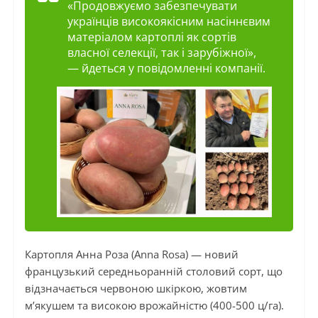
«Продовжуємо забезпечувати
українців високоякісним насіннєвим
матеріалом картоплі як сортів
власної селекції, так і зарубіжної»,
— йдеться у повідомленні компанії.
Картопля Анна Роза (Anna Rosa) — новий
французький середньоранній столовий сорт, що
відзначається червоною шкіркою, жовтим
м’якушем та високою врожайністю (400-500 ц/га).