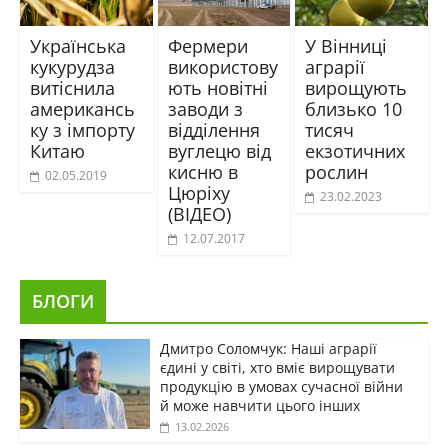
Українська
Фермери
У Вінниці
кукурудза
використову
аграрії
витіснила
ють новітні
вирощують
американсь
заводи з
близько 10
ку з імпорту
відділення
тисяч
Китаю
вуглецю від
екзотичних
кисню в
рослин
02.05.2019
Цюріху
23.02.2023
(ВІДЕО)
12.07.2017
БЛОГИ
Дмитро Соломчук: Наші аграрії
єдині у світі, хто вміє вирощувати
продукцію в умовах сучасної війни
й може навчити цього інших
13.02.2026