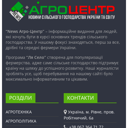
“News Агро-Центр”
– інформаційне видання для людей,
які хочуть бути в курсі основних трендів сільського
господарства. У нашому фокусі знаходяться, перш за все,
дрібні та середні фермери України.
Програма
“Ля Село”
створена для популяризації
фермерства, адже саме сільське господарство підтримує
країну на шляху до успішного розвитку. Наші журналісти
зроблять усе, щоб перебування на нашому сайті було
максимально інформативним та цікавим.
РОЗДІЛИ
КОНТАКТИ
АГРОТЕХНІКА
Україна, м. Рівне, пров.
Робітничий, 6а
АГРОПОЛІТИКА
+38 067 364 71 72