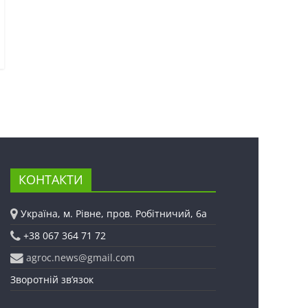
КОНТАКТИ
Україна, м. Рівне, пров. Робітничий, 6а
+38 067 364 71 72
agroc.news@gmail.com
Зворотній зв’язок