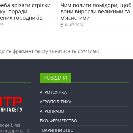
еба зрізати стрілки
Чим полити помідори, щоб
ку: поради
вони виросли великими та
чених городників
м’ясистими
23
01.07.2024
іліть фрагмент тексту та натисніть
Ctrl+Enter
.
РОЗДІЛИ
АГРОТЕХНІКА
АГРОПОЛІТИКА
АГРОПРАВО
ЕКО-ФЕРМЕРСТВО
людей, які
ТВАРИННИЦТВО
господарства. У