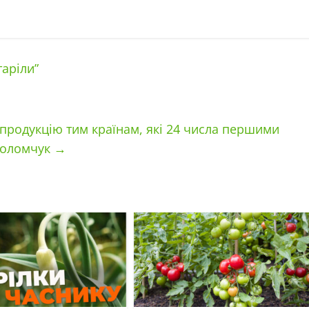
таріли”
 продукцію тим країнам, які 24 числа першими
Соломчук
→