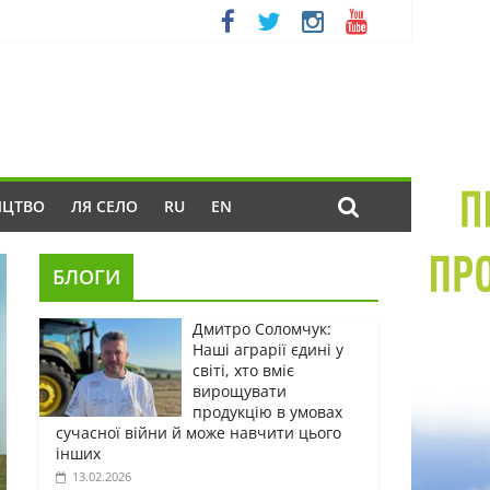
ИЦТВО
ЛЯ СЕЛО
RU
EN
БЛОГИ
Дмитро Соломчук:
Наші аграрії єдині у
світі, хто вміє
вирощувати
продукцію в умовах
сучасної війни й може навчити цього
інших
13.02.2026