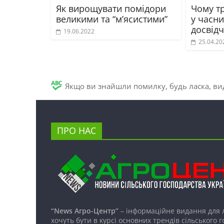
Як вирощувати помідори
Чому тр
великими та “м’ясистими”
у часни
досвід
19.06.2022
25.04.20
Якщо ви знайшли помилку, будь ласка, вид
ПРО НАС
“News Агро-Центр”
– інформаційне видання для 
хочуть бути в курсі основних трендів сільського 