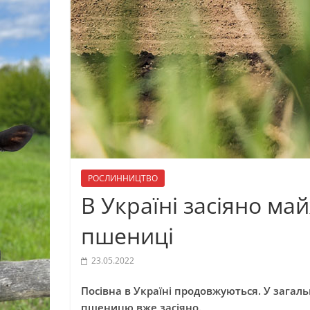
РОСЛИННИЦТВО
В Україні засіяно ма
пшениці
23.05.2022
Посівна в Україні продовжуються. У загал
пшеницю вже засіяно.