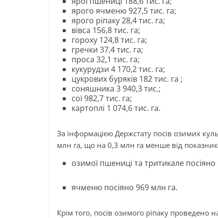
ярої пшениці 188,6 тис. га;
ярого ячменю 927,5 тис. га;
ярого ріпаку 28,4 тис. га;
вівса 156,8 тис. га;
гороху 124,8 тис. га;
гречки 37,4 тис. га;
проса 32,1 тис. га;
кукурудзи 4 170,2 тис. га;
цукрових буряків 182 тис. га ;
соняшника 3 940,3 тис.;
сої 982,7 тис. га;
картоплі 1 074,6 тис. га.
За інформацією Держстату посів озимих куль
млн га, що на 0,3 млн га менше від показника
озимої пшениці та тритикале посіяно 6
ячменю посіяно 969 млн га.
Крім того, посів озимого ріпаку проведено на