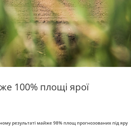
йже 100% площі ярої
ьному результаті майже 98% площ прогнозованих під яру