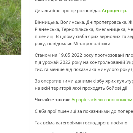
Детальніше про це розповідає
Агроцентр.
Вінницька, Волинська, Дніпропетровська, Жи
Рівненська, Тернопільська, Хмельницька, Чер
пшениці. В цілому сівба ярих зернових та 
року, повідомляє Мінагрополітики.
Станом на 19.05.2022 року прогнозовані пл
під урожай 2022 року на контрольованій Укра
тис. га менше від показника минулого року (1
За оперативними даними сівбу ярих культур 
на всій території якої проходять бойові дії.
Читайте також:
Аграрії засіяли соняшником
Сівба ярої пшениці за показникми до попере
Так всіма категоріями господарств посіяно: