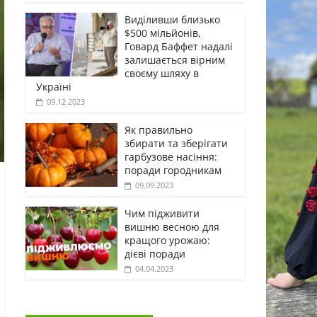
Виділивши близько
$500 мільйонів,
Говард Баффет надалі
залишається вірним
своєму шляху в
Україні
09.12.2023
Як правильно
збирати та зберігати
гарбузове насіння:
поради городникам
09.09.2023
Чим підживити
вишню весною для
кращого урожаю:
дієві поради
04.04.2023