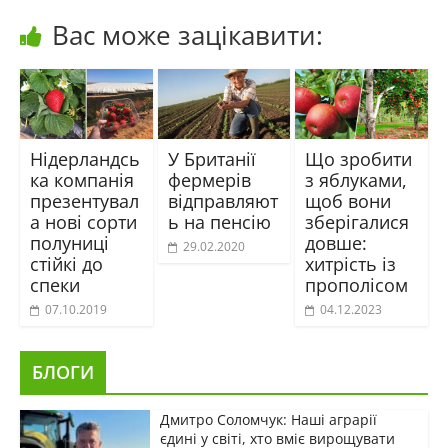
Вас може зацікавити:
Нідерландсь
У Британії
Що зробити
ка компанія
фермерів
з яблуками,
презентувал
відправляют
щоб вони
а нові сорти
ь на пенсію
зберігалися
полуниці
довше:
29.02.2020
стійкі до
хитрість із
спеки
прополісом
07.10.2019
04.12.2023
БЛОГИ
Дмитро Соломчук: Наші аграрії
єдині у світі, хто вміє вирощувати