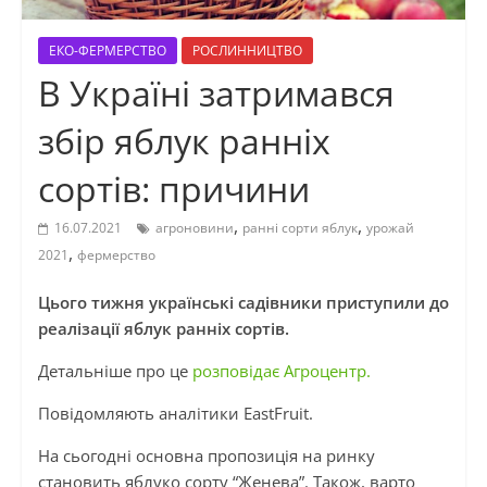
ЕКО-ФЕРМЕРСТВО
РОСЛИННИЦТВО
В Україні затримався
збір яблук ранніх
сортів: причини
,
,
16.07.2021
агроновини
ранні сорти яблук
урожай
,
2021
фермерство
Цього тижня українські садівники приступили до
реалізації яблук ранніх сортів.
Детальніше про це
розповідає Агроцентр.
Повідомляють аналітики EastFruit.
На сьогодні основна пропозиція на ринку
становить яблуко сорту “Женева”. Також, варто