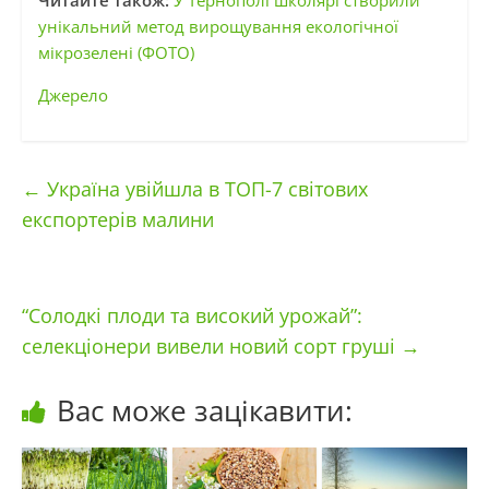
Читайте також:
У Тернополі школярі створили
унікальний метод вирощування екологічної
мікрозелені (ФОТО)
Джерело
←
Україна увійшла в ТОП-7 світових
експортерів малини
“Солодкі плоди та високий урожай”:
селекціонери вивели новий сорт груші
→
Вас може зацікавити: