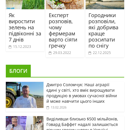
Як
Експерт
Городники
виростити
розповів,
розповіли,
зелень на
чому
які добрива
підвіконні за
фермерам
краще
7 днів
варто сіяти
розсипати
гречку
по снігу
15.12.2023
29.03.2022
22.12.2025
БЛОГИ
Дмитро Соломчук: Наші аграрії
єдині у світі, хто вміє вирощувати
продукцію в умовах сучасної війни
й може навчити цього інших
13.02.2026
Виділивши близько $500 мільйонів,
Говард Баффет надалі залишається
вірним своєму шляху в Україні