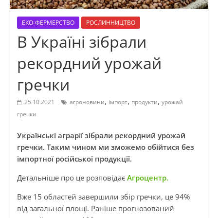
ЕКО-ФЕРМЕРСТВО
РОСЛИННИЦТВО
В Україні зібрали
рекордний урожай
гречки
,
,
,
25.10.2021
агроновини
імпорт
продукти
урожай
гречки
Українські аграрії зібрали рекордний урожай
гречки. Таким чином ми зможемо обійтися без
імпортної російської продукції.
Детальніше про це розповідає
Агроцентр.
Вже 15 областей завершили збір гречки, це 94%
від загальної площі. Раніше прогнозований