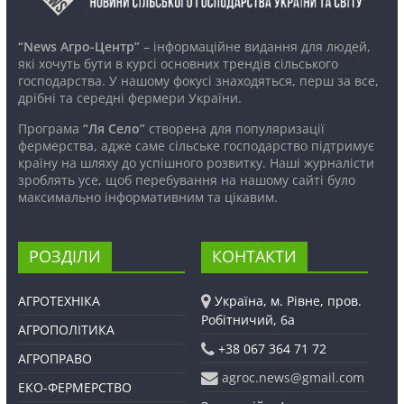
“News Агро-Центр”
– інформаційне видання для людей,
які хочуть бути в курсі основних трендів сільського
господарства. У нашому фокусі знаходяться, перш за все,
дрібні та середні фермери України.
Програма
“Ля Село”
створена для популяризації
фермерства, адже саме сільське господарство підтримує
країну на шляху до успішного розвитку. Наші журналісти
зроблять усе, щоб перебування на нашому сайті було
максимально інформативним та цікавим.
РОЗДІЛИ
КОНТАКТИ
АГРОТЕХНІКА
Україна, м. Рівне, пров.
Робітничий, 6а
АГРОПОЛІТИКА
+38 067 364 71 72
АГРОПРАВО
agroc.news@gmail.com
ЕКО-ФЕРМЕРСТВО