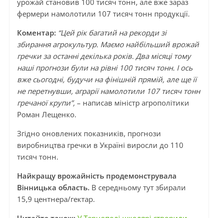
урожай становив 100 тисяч тонн, але вже зараз
фермери намолотили 107 тисяч тонн продукції.
Коментар:
“Цей рік багатий на рекорди зі
збирання агрокультур. Маємо найбільший врожай
гречки за останні декілька років. Два місяці тому
наші прогнози були на рівні 100 тисяч тонн. І ось
вже сьогодні, будучи на фінішній прямій, але ще її
не перетнувши, аграрії намолотили 107 тисяч тонн
гречаної крупи”,
– написав міністр агрополітики
Роман Лещенко.
Згідно оновлених показників, прогнози
виробництва гречки в Україні виросли до 110
тисяч тонн.
Найкращу врожайність продемонструвала
Вінницька область.
В середньому тут збирали
15,9 центнера/гектар.