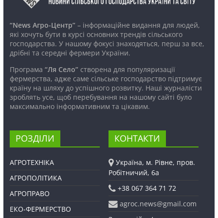
“News Агро-Центр”
– інформаційне видання для людей,
які хочуть бути в курсі основних трендів сільського
господарства. У нашому фокусі знаходяться, перш за все,
дрібні та середні фермери України.
Програма
“Ля Село”
створена для популяризації
фермерства, адже саме сільське господарство підтримує
країну на шляху до успішного розвитку. Наші журналісти
зроблять усе, щоб перебування на нашому сайті було
максимально інформативним та цікавим.
РОЗДІЛИ
КОНТАКТИ
АГРОТЕХНІКА
Україна, м. Рівне, пров.
Робітничий, 6а
АГРОПОЛІТИКА
+38 067 364 71 72
АГРОПРАВО
agroc.news@gmail.com
ЕКО-ФЕРМЕРСТВО