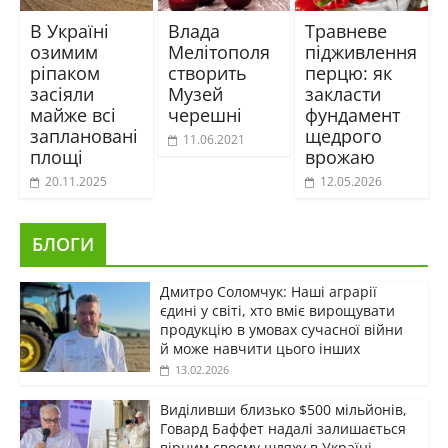
В Україні
Влада
Травневе
озимим
Мелітополя
підживлення
ріпаком
створить
перцю: як
засіяли
Музей
закласти
майже всі
черешні
фундамент
заплановані
щедрого
11.06.2021
площі
врожаю
20.11.2025
12.05.2026
БЛОГИ
Дмитро Соломчук: Наші аграрії
єдині у світі, хто вміє вирощувати
продукцію в умовах сучасної війни
й може навчити цього інших
13.02.2026
Виділивши близько $500 мільйонів,
Говард Баффет надалі залишається
вірним своєму шляху в Україні