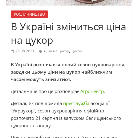
РОСЛИННИЦТВО
В Україні зміниться ціна
на цукор
,
25.08.2021
ціна на цукор
цукор
В Україні розпочався новий сезон цукроваріння,
завдяки цьому ціни на цукор найближчим
часом можуть знизитися.
Детальніше про це розповідає
Агроцентр.
Деталі:
Як повідомила
пресслужба
асоціації
“Укрцукор”, сезон цукроваріння офіційно
розпочато 21 серпня із запуском Селищанського
цукрового заводу.
Поки переробкою сировини займається тільки