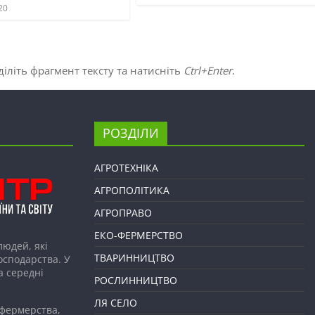
20
іліть фрагмент тексту та натисніть
Ctrl+Enter
.
РОЗДІЛИ
АГРОТЕХНІКА
АГРОПОЛІТИКА
АГРОПРАВО
ЕКО-ФЕРМЕРСТВО
людей, які
ТВАРИННИЦТВО
господарства. У
а середні
РОСЛИННИЦТВО
ЛЯ СЕЛО
 фермерства,