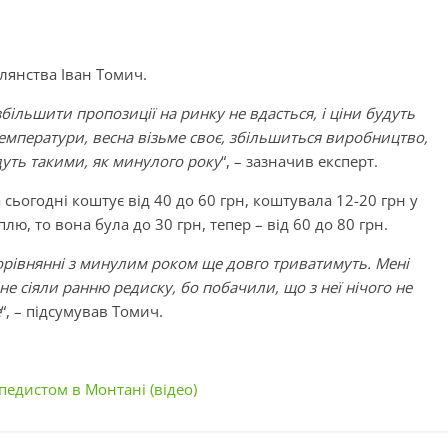
елянства Іван Томич.
ільшити пропозиції на ринку не вдасться, і ціни будуть
температури, весна візьме своє, збільшиться виробництво,
удуть такими, як минулого року
“, – зазначив експерт.
 сьогодні коштує від 40 до 60 грн, коштувала 12-20 грн у
ю, то вона була до 30 грн, тепер – від 60 до 80 грн.
порівнянні з минулим роком ще довго триватимуть. Мені
е сіяли ранню редиску, бо побачили, що з неї нічого не
е
“, – підсумував Томич.
педистом в Монтані (відео)