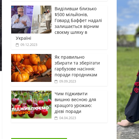
Виділивши близько
$500 мільйонів,
Говард Баффет надалі
залишається вірним
своєму шляху в
Україні
09.12.2023
Як правильно
збирати та зберігати
гарбузове насіння:
поради городникам
09.09.2023
Чим підживити
вишню весною для
кращого урожаю:
дієві поради
04.04.2023