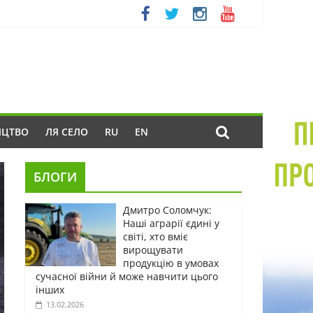
ИЦТВО
ЛЯ СЕЛО
RU
EN
БЛОГИ
Дмитро Соломчук:
Наші аграрії єдині у
світі, хто вміє
вирощувати
продукцію в умовах
сучасної війни й може навчити цього
інших
13.02.2026