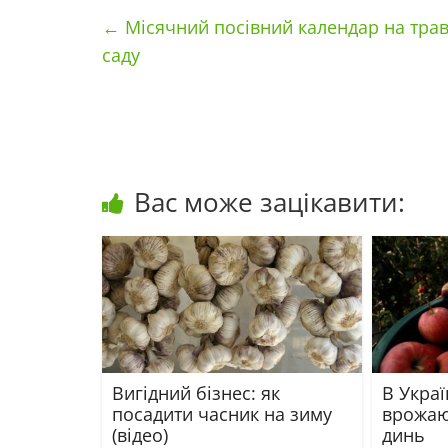
←
Місячний посівний календар на траве
саду
Вас може зацікавити:
Вигідний бізнес: як
В Укра
посадити часник на зиму
врожаю
(відео)
динь