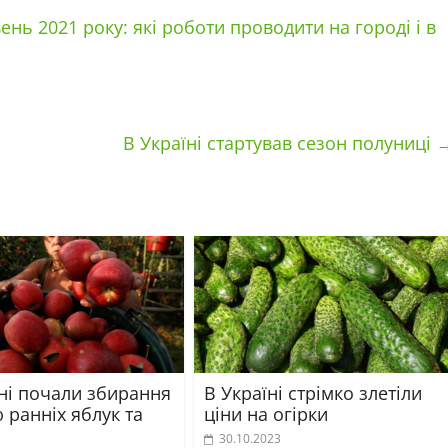
нь 2021 року: які роботи проводити на городі і в
В Україні стартував сезон полуниці
їні почали збирання
В Україні стрімко злетіли
 ранніх яблук та
ціни на огірки
30.10.2023