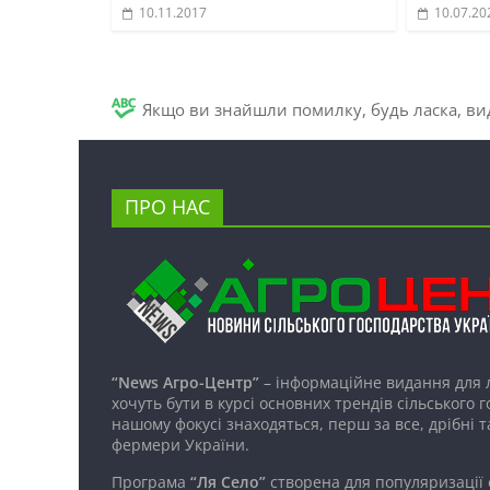
10.11.2017
10.07.20
Якщо ви знайшли помилку, будь ласка, вид
ПРО НАС
“News Агро-Центр”
– інформаційне видання для 
хочуть бути в курсі основних трендів сільського 
нашому фокусі знаходяться, перш за все, дрібні т
фермери України.
Програма
“Ля Село”
створена для популяризації