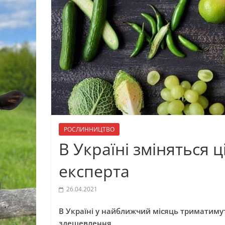
РОСЛИННИЦТВО
В Україні зміняться ц
експерта
26.04.2021
В Україні у найближчий місяць триматимуть
здешевлення.