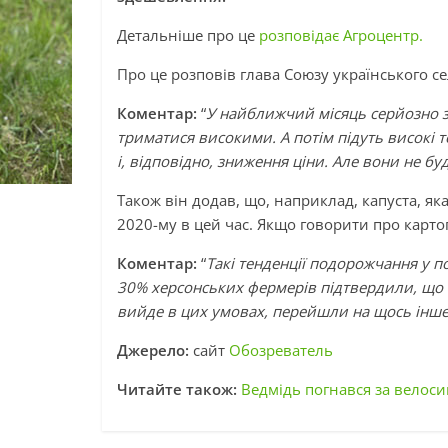
Детальніше про це
розповідає Агроцентр.
Про це розповів глава Союзу українського с
Коментар:
“
У найближчий місяць серйозно зб
триматися високими. А потім підуть високі 
і, відповідно, зниження ціни. Але вони не б
Також він додав, що, наприклад, капуста, яка
2020-му в цей час. Якщо говорити про картопл
Коментар:
“
Такі тенденції подорожчання у 
30% херсонських фермерів підтвердили, що н
вийде в цих умовах, перейшли на щось інш
Джерело:
сайт
Обозреватель
Читайте також:
Ведмідь погнався за велоси