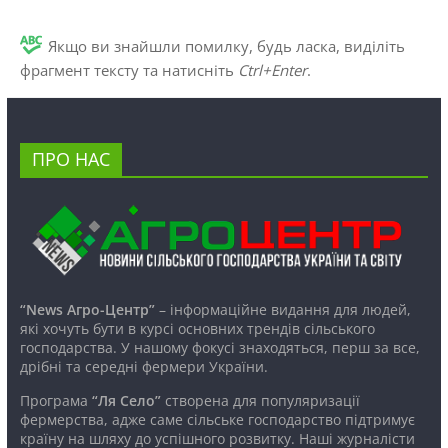
Якщо ви знайшли помилку, будь ласка, виділіть
фрагмент тексту та натисніть
Ctrl+Enter
.
ПРО НАС
“News Агро-Центр”
– інформаційне видання для людей,
які хочуть бути в курсі основних трендів сільського
господарства. У нашому фокусі знаходяться, перш за все,
дрібні та середні фермери України.
Програма
“Ля Село”
створена для популяризації
фермерства, адже саме сільське господарство підтримує
країну на шляху до успішного розвитку. Наші журналісти