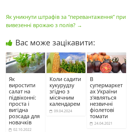
Як уникнути штрафів за “перевантаження” при
вивезенні врожаю з полів?
→
Вас може зацікавити:
Як
Коли садити
В
виростити
кукурудзу
супермаркет
салат на
згідно з
ах України
підвіконні:
місячним
з’являться
проста і
календарем
незвичні
вигідна
фіолетові
09.04.2024
розсада для
томати
новачків
24.04.2021
02.10.2022