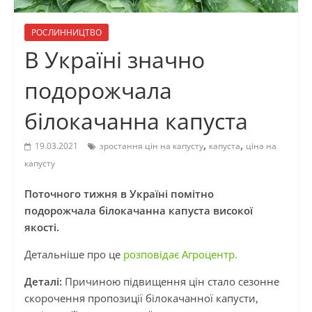
РОСЛИННИЦТВО
В Україні значно
подорожчала
білокачанна капуста
,
,
19.03.2021
зростання цін на капусту
капуста
ціна на
капусту
Поточного тижня в Україні помітно
подорожчала білокачанна капуста високої
якості.
Детальніше про це
розповідає Агроцентр.
Деталі:
Причиною підвищення цін стало сезонне
скорочення пропозиції білокачанної капусти,