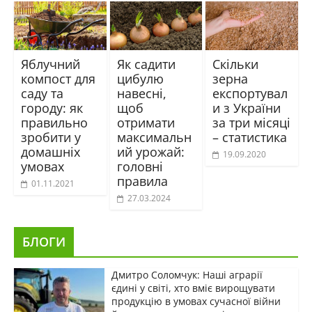
Яблучний
Як садити
Скільки
компост для
цибулю
зерна
саду та
навесні,
експортувал
городу: як
щоб
и з України
правильно
отримати
за три місяці
зробити у
максимальн
– статистика
домашніх
ий урожай:
19.09.2020
умовах
головні
правила
01.11.2021
27.03.2024
БЛОГИ
Дмитро Соломчук: Наші аграрії
єдині у світі, хто вміє вирощувати
продукцію в умовах сучасної війни