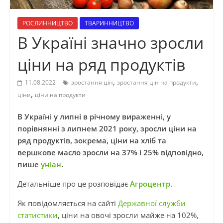
РОСЛИННИЦТВО
ТВАРИННИЦТВО
В Україні значно зросли
ціни на ряд продуктів
,
,
11.08.2022
зростання цін
зростання цін на продукти
,
ціни
ціни на продукти
В Україні у липні в річному вираженні, у
порівнянні з липнем 2021 року, зросли ціни на
ряд продуктів, зокрема, ціни на хліб та
вершкове масло зросли на 37% і 25% відповідно,
пише
уніан
.
Детальніше про це розповідає
Агроцентр.
Як повідомляється на сайті
Державної служби
статистики
, ціни на овочі зросли майже на 102%,