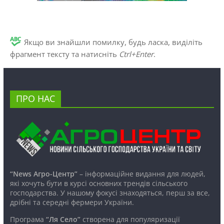
Якщо ви знайшли помилку, будь ласка, виділіть
фрагмент тексту та натисніть
Ctrl+Enter
.
ПРО НАС
“News Агро-Центр”
– інформаційне видання для людей,
які хочуть бути в курсі основних трендів сільського
господарства. У нашому фокусі знаходяться, перш за все,
дрібні та середні фермери України.
Програма
“Ля Село”
створена для популяризації