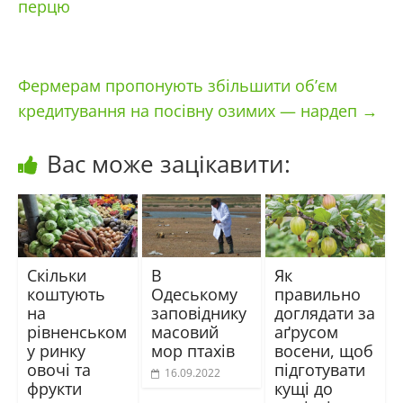
перцю
Фермерам пропонують збільшити об’єм
кредитування на посівну озимих — нардеп
→
Вас може зацікавити:
Скільки
В
Як
коштують
Одеському
правильно
на
заповіднику
доглядати за
рівненськом
масовий
аґрусом
у ринку
мор птахів
восени, щоб
овочі та
підготувати
16.09.2022
фрукти
кущі до