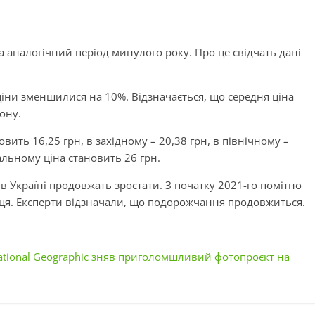
а аналогічний період минулого року. Про це свідчать дані
ціни зменшилися на 10%. Відзначається, що середня ціна
іону.
овить 16,25 грн, в західному – 20,38 грн, в північному –
ральному ціна становить 26 грн.
в Україні продовжать зростати. З початку 2021-го помітно
ця. Експерти відзначали, що подорожчання продовжиться.
 National Geographic зняв приголомшливий фотопроєкт на