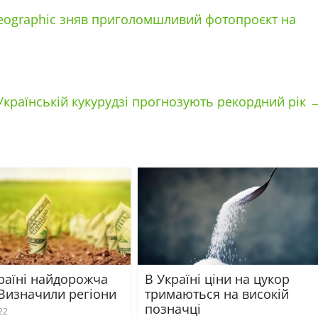
 Geographic зняв приголомшливий фотопроєкт на
Українській кукурудзі прогнозують рекордний рік
країні найдорожча
В Україні ціни на цукор
 Визначили регіони
тримаються на високій
позначці
22