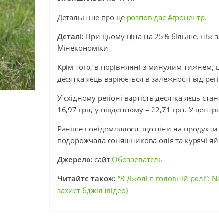
Детальніше про це
розповідає Агроцентр.
Деталі:
При цьому ціна на 25% більше, ніж з
Мінекономіки.
Крім того, в порівнянні з минулим тижнем, 
десятка яєць варіюється в залежності від рег
У східному регіоні вартість десятка яєць стан
16,97 грн, у південному – 22,71 грн. У цент
Раніше повідомлялося, що ціни на продукти 
подорожчала соняшникова олія та курячі яй
Джерело:
сайт
Обозреватель
Читайте також:
“З Джолі в головній ролі”:
захист бджіл (відео)