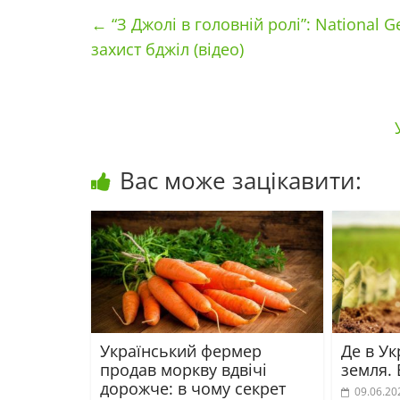
←
“З Джолі в головній ролі”: National
захист бджіл (відео)
Вас може зацікавити:
Український фермер
Де в У
продав моркву вдвічі
земля.
дорожче: в чому секрет
09.06.20