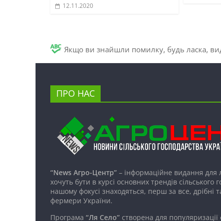
12.11.2020
Якщо ви знайшли помилку, будь ласка, вид
ПРО НАС
“News Агро-Центр”
– інформаційне видання для 
хочуть бути в курсі основних трендів сільського 
нашому фокусі знаходяться, перш за все, дрібні т
фермери України.
Програма
“Ля Село”
створена для популяризації