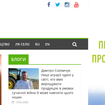
ИЦТВО
ЛЯ СЕЛО
RU
EN
БЛОГИ
Дмитро Соломчук:
Наші аграрії єдині у
світі, хто вміє
вирощувати
продукцію в умовах
сучасної війни й може навчити цього
інших
13.02.2026