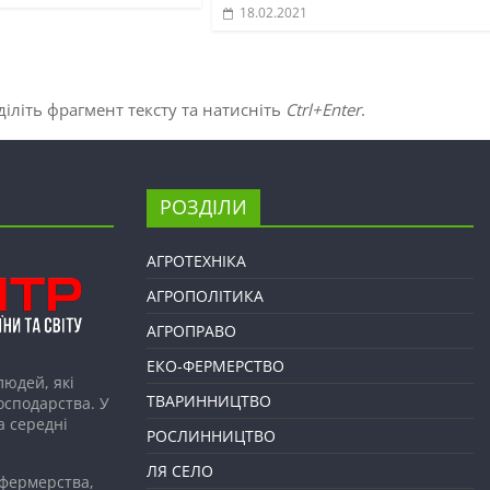
18.02.2021
іліть фрагмент тексту та натисніть
Ctrl+Enter
.
РОЗДІЛИ
АГРОТЕХНІКА
АГРОПОЛІТИКА
АГРОПРАВО
ЕКО-ФЕРМЕРСТВО
людей, які
ТВАРИННИЦТВО
господарства. У
а середні
РОСЛИННИЦТВО
ЛЯ СЕЛО
 фермерства,