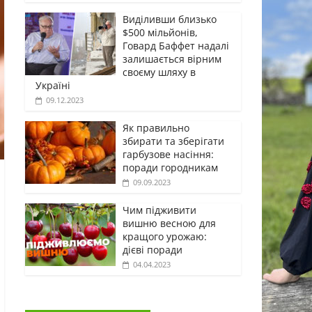
Виділивши близько
$500 мільйонів,
Говард Баффет надалі
залишається вірним
своєму шляху в
Україні
09.12.2023
Як правильно
збирати та зберігати
гарбузове насіння:
поради городникам
09.09.2023
Чим підживити
вишню весною для
кращого урожаю:
дієві поради
04.04.2023