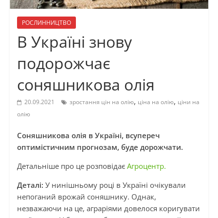
РОСЛИННИЦТВО
В Україні знову
подорожчає
соняшникова олія
,
,
20.09.2021
зростання цін на олію
ціна на олію
ціни на
олію
Соняшникова олія в Україні, всупереч
оптимістичним прогнозам, буде дорожчати.
Детальніше про це розповідає
Агроцентр.
Деталі:
У нинішньому році в Україні очікували
непоганий врожай соняшнику. Однак,
незважаючи на це, аграріями довелося коригувати