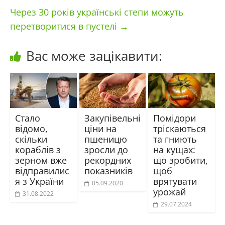
Через 30 років українські степи можуть
перетворитися в пустелі
→
Вас може зацікавити:
Стало
Закупівельні
Помідори
відомо,
ціни на
тріскаються
скільки
пшеницю
та гниють
кораблів з
зросли до
на кущах:
зерном вже
рекордних
що зробити,
відправилис
показників
щоб
я з України
врятувати
05.09.2020
урожай
31.08.2022
29.07.2024