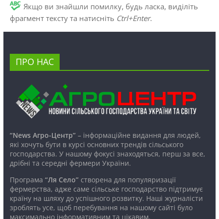
Якщо ви знайшли помилку, будь ласка, виділіть
фрагмент тексту та натисніть
Ctrl+Enter
.
ПРО НАС
“News Агро-Центр”
– інформаційне видання для людей,
які хочуть бути в курсі основних трендів сільського
господарства. У нашому фокусі знаходяться, перш за все,
дрібні та середні фермери України.
Програма
“Ля Село”
створена для популяризації
фермерства, адже саме сільське господарство підтримує
країну на шляху до успішного розвитку. Наші журналісти
зроблять усе, щоб перебування на нашому сайті було
максимально інформативним та цікавим.