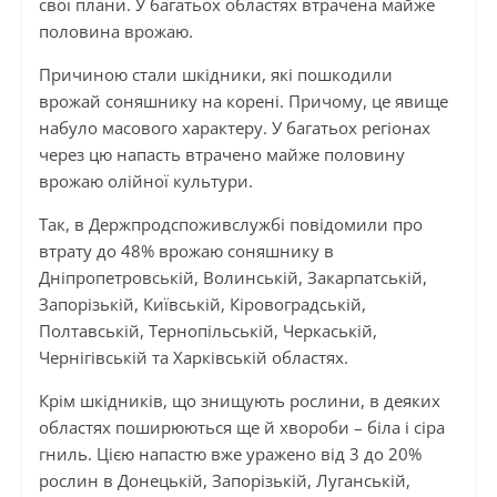
свої плани. У багатьох областях втрачена майже
половина врожаю.
Причиною стали шкідники, які пошкодили
врожай соняшнику на корені. Причому, це явище
набуло масового характеру. У багатьох регіонах
через цю напасть втрачено майже половину
врожаю олійної культури.
Так, в Держпродспоживслужбі повідомили про
втрату до 48% врожаю соняшнику в
Дніпропетровській, Волинській, Закарпатській,
Запорізькій, Київській, Кіровоградській,
Полтавській, Тернопільській, Черкаській,
Чернігівській та Харківській областях.
Крім шкідників, що знищують рослини, в деяких
областях поширюються ще й хвороби – біла і сіра
гниль. Цією напастю вже уражено від 3 до 20%
рослин в Донецькій, Запорізькій, Луганській,