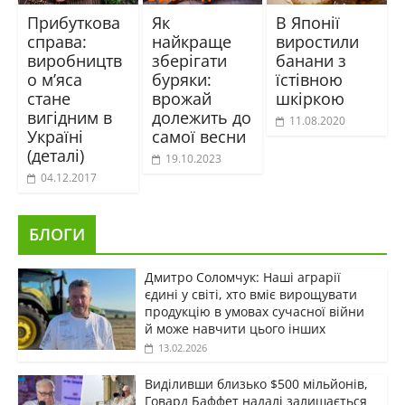
Прибуткова
Як
В Японії
справа:
найкраще
виростили
виробництв
зберігати
банани з
о м’яса
буряки:
їстівною
стане
врожай
шкіркою
вигідним в
долежить до
11.08.2020
Україні
самої весни
(деталі)
19.10.2023
04.12.2017
БЛОГИ
Дмитро Соломчук: Наші аграрії
єдині у світі, хто вміє вирощувати
продукцію в умовах сучасної війни
й може навчити цього інших
13.02.2026
Виділивши близько $500 мільйонів,
Говард Баффет надалі залишається