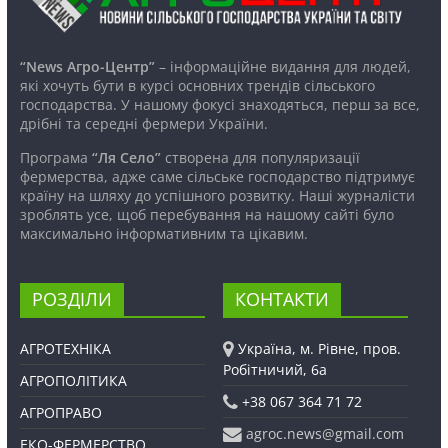
“News Агро-Центр”
– інформаційне видання для людей,
які хочуть бути в курсі основних трендів сільського
господарства. У нашому фокусі знаходяться, перш за все,
дрібні та середні фермери України.
Програма
“Ля Село”
створена для популяризації
фермерства, адже саме сільське господарство підтримує
країну на шляху до успішного розвитку. Наші журналісти
зроблять усе, щоб перебування на нашому сайті було
максимально інформативним та цікавим.
РОЗДІЛИ
КОНТАКТИ
АГРОТЕХНІКА
Україна, м. Рівне, пров.
Робітничий, 6а
АГРОПОЛІТИКА
+38 067 364 71 72
АГРОПРАВО
agroc.news@gmail.com
ЕКО-ФЕРМЕРСТВО