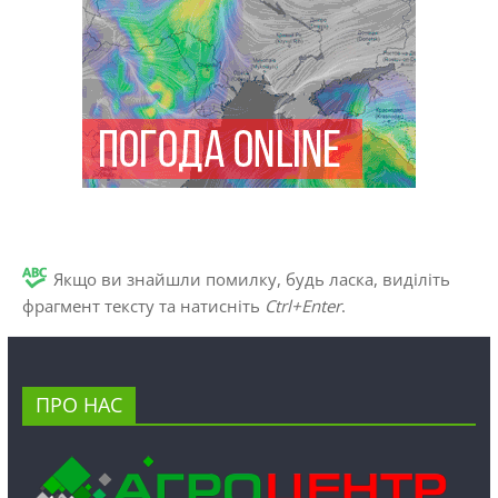
Якщо ви знайшли помилку, будь ласка, виділіть
фрагмент тексту та натисніть
Ctrl+Enter
.
ПРО НАС