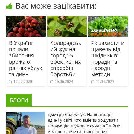
Вас може зацікавити:
В Україні
Колорадськ
Як захистити
почали
ий жук на
щавель від
збирання
городі: 5
шкідників:
врожаю
ефективних
поради та
ранніх яблук
способів
народні
та динь
боротьби
методи
10.07.2020
16.06.2024
11.04.2023
БЛОГИ
Дмитро Соломчук: Наші аграрії
єдині у світі, хто вміє вирощувати
продукцію в умовах сучасної війни
й може навчити цього інших