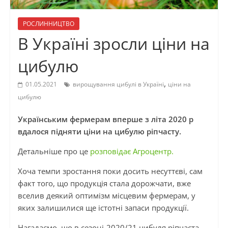
РОСЛИННИЦТВО
В Україні зросли ціни на
цибулю
,
01.05.2021
вирощування цибулі в Україні
ціни на
цибулю
Українським фермерам вперше з літа 2020 р
вдалося підняти ціни на цибулю ріпчасту.
Детальніше про це
розповідає Агроцентр.
Хоча темпи зростання поки досить несуттєві, сам
факт того, що продукція стала дорожчати, вже
вселив деякий оптимізм місцевим фермерам, у
яких залишилися ще істотні запаси продукції.
Нагадаємо, що в сезоні-2020/21 цибуля ріпчаста